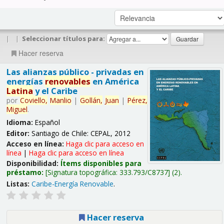
|
|
Seleccionar títulos para:
Hacer reserva
Las alianzas público - privadas en
energías
renovables
en América
Latina
y el Caribe
por
Coviello,
Manlio
|
Gollán,
Juan
|
Pérez,
Miguel
.
Idioma:
Español
Editor:
Santiago de Chile: CEPAL, 2012
Acceso en línea:
Haga clic para acceso en
línea
|
Haga clic para acceso en línea
Disponibilidad:
Ítems disponibles para
préstamo:
Signatura topográfica:
333.793/C8737
(2).
Listas:
Caribe-Energía Renovable
.
Hacer reserva