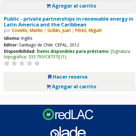
Agregar al carrito
Public - private partnerships in renewable energy in
Latin America and the Caribbean
por
Coviello,
Manlio
|
Gollán,
Juan
|
Pérez,
Miguel
.
Idioma:
Inglés
Editor:
Santiago de Chile: CEPAL, 2012
Disponibilidad:
Ítems disponibles para préstamo:
Signatura
topográfica:
333.793/C8737i
(1).
Hacer reserva
Agregar al carrito