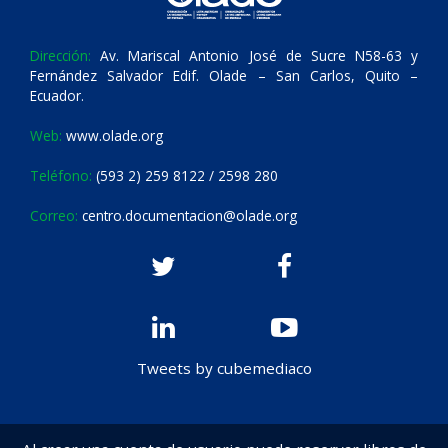
Dirección:
Av. Mariscal Antonio José de Sucre N58-63 y
Fernández Salvador Edif. Olade – San Carlos, Quito –
Ecuador.
Web:
www.olade.org
Teléfono:
(593 2) 259 8122 / 2598 280
Correo:
centro.documentacion@olade.org
Tweets by cubemediaco