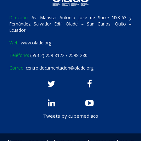
Dirección:
Av. Mariscal Antonio José de Sucre N58-63 y
Fernández Salvador Edif. Olade – San Carlos, Quito –
Ecuador.
Web:
www.olade.org
Teléfono:
(593 2) 259 8122 / 2598 280
Correo:
centro.documentacion@olade.org
Tweets by cubemediaco