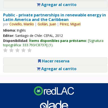
Agregar al carrito
Public - private partnerships in renewable energy in
Latin America and the Caribbean
por
Coviello,
Manlio
|
Gollán,
Juan
|
Pérez,
Miguel
.
Idioma:
Inglés
Editor:
Santiago de Chile: CEPAL, 2012
Disponibilidad:
Ítems disponibles para préstamo:
Signatura
topográfica:
333.793/C8737i
(1).
Hacer reserva
Agregar al carrito