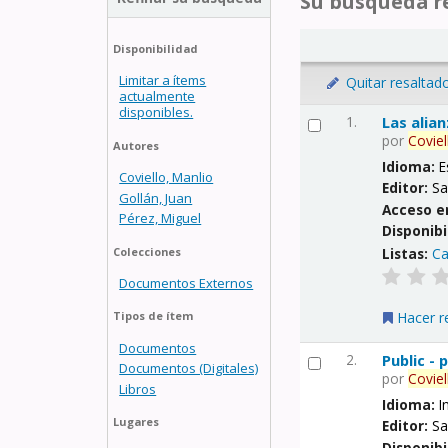
Su búsqueda re
Disponibilidad
Limitar a ítems
Quitar resaltad
actualmente
disponibles.
1.
Las alia
por
Coviel
Autores
Idioma:
E
Coviello, Manlio
Editor:
Sa
Gollán, Juan
Acceso e
Pérez, Miguel
Disponibi
Listas:
Ca
Colecciones
Documentos Externos
Hacer r
Tipos de ítem
Documentos
2.
Public -
Documentos (Digitales)
por
Coviel
Libros
Idioma:
I
Lugares
Editor:
Sa
Disponibi