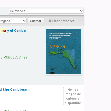
Hacer reserva
tina
y el Caribe
a
33.793/C8737
(2).
nd the Caribbean
No hay
imagen de
cubierta
disponible
33.793/C8737i
(1).