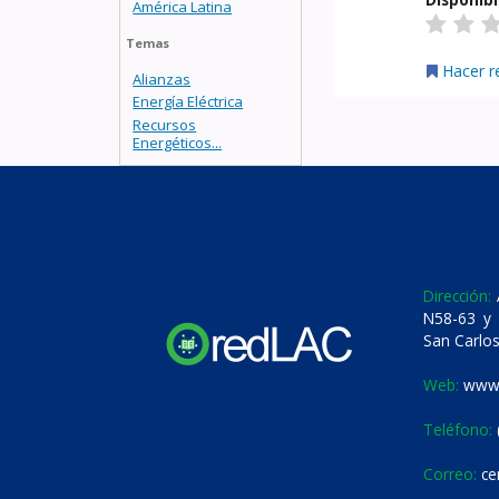
América Latina
Temas
Hacer r
Alianzas
Energía Eléctrica
Recursos
Energéticos...
Dirección:
A
N58-63 y 
San Carlos
Web:
www.
Teléfono:
Correo:
ce