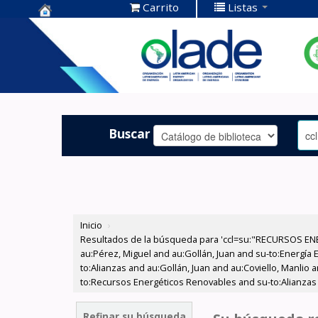
Carrito
Listas
Centro de
Documentación
OLADE -
Buscar
Inicio
›
Resultados de la búsqueda para 'ccl=su:"RECURSOS ENER
au:Pérez, Miguel and au:Gollán, Juan and su-to:Energía E
to:Alianzas and au:Gollán, Juan and au:Coviello, Manlio 
to:Recursos Energéticos Renovables and su-to:Alianzas a
Refinar su búsqueda