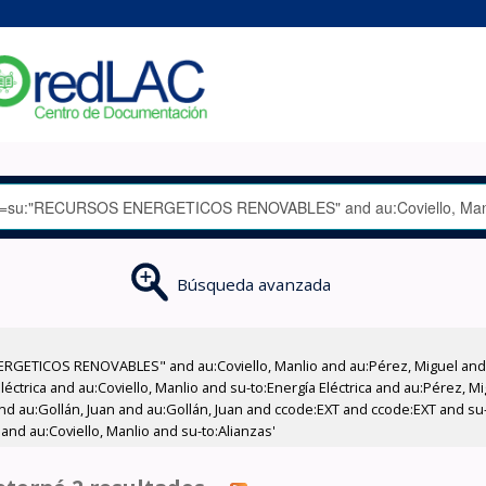
Búsqueda avanzada
GETICOS RENOVABLES" and au:Coviello, Manlio and au:Pérez, Miguel and su
léctrica and au:Coviello, Manlio and su-to:Energía Eléctrica and au:Pérez, M
and au:Gollán, Juan and au:Gollán, Juan and ccode:EXT and ccode:EXT and su-t
nd au:Coviello, Manlio and su-to:Alianzas'