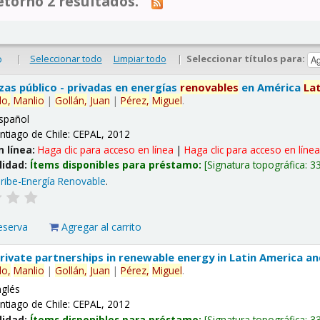
tornó 2 resultados.
|
Seleccionar todo
Limpiar todo
|
Seleccionar títulos para:
o
nzas público - privadas en energías
renovables
en América
La
lo,
Manlio
|
Gollán,
Juan
|
Pérez,
Miguel
.
spañol
ntiago de Chile: CEPAL, 2012
n línea:
Haga clic para acceso en línea
|
Haga clic para acceso en líne
lidad:
Ítems disponibles para préstamo:
Signatura topográfica:
3
ribe-Energía Renovable
.
eserva
Agregar al carrito
 private partnerships in renewable energy in Latin America a
lo,
Manlio
|
Gollán,
Juan
|
Pérez,
Miguel
.
nglés
ntiago de Chile: CEPAL, 2012
lidad:
Ítems disponibles para préstamo:
Signatura topográfica:
3