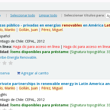
|
Seleccionar todo
Limpiar todo
|
Seleccionar títulos para:
o
nzas público - privadas en energías
renovables
en América
La
lo,
Manlio
|
Gollán,
Juan
|
Pérez,
Miguel
.
spañol
ntiago de Chile: CEPAL, 2012
n línea:
Haga clic para acceso en línea
|
Haga clic para acceso en líne
lidad:
Ítems disponibles para préstamo:
Signatura topográfica:
3
ribe-Energía Renovable
.
eserva
Agregar al carrito
 private partnerships in renewable energy in Latin America a
lo,
Manlio
|
Gollán,
Juan
|
Pérez,
Miguel
.
nglés
ntiago de Chile: CEPAL, 2012
lidad:
Ítems disponibles para préstamo:
Signatura topográfica:
3