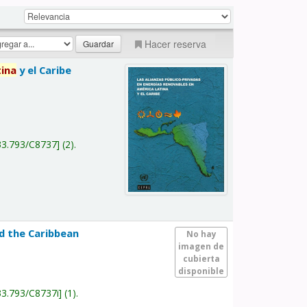
Hacer reserva
tina
y el Caribe
a
33.793/C8737
(2).
nd the Caribbean
No hay
imagen de
cubierta
disponible
33.793/C8737i
(1).