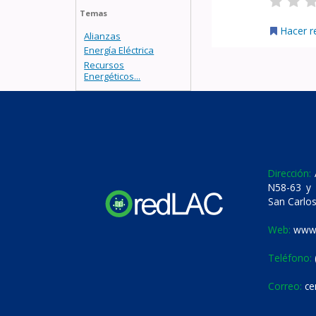
Temas
Hacer r
Alianzas
Energía Eléctrica
Recursos
Energéticos...
Dirección:
A
N58-63 y 
San Carlos
Web:
www.
Teléfono:
Correo:
ce