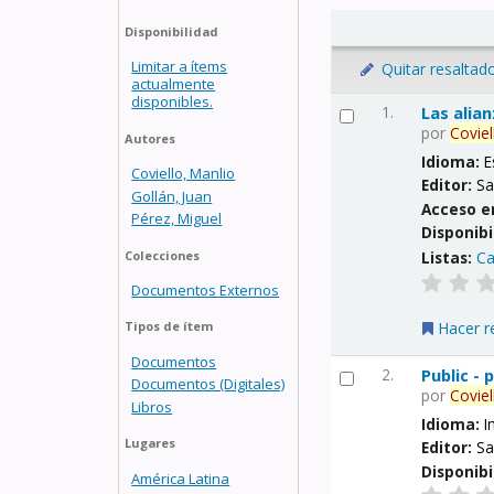
Disponibilidad
Limitar a ítems
Quitar resaltad
actualmente
disponibles.
1.
Las alia
por
Coviel
Autores
Idioma:
E
Coviello, Manlio
Editor:
Sa
Gollán, Juan
Acceso e
Pérez, Miguel
Disponibi
Listas:
Ca
Colecciones
Documentos Externos
Hacer r
Tipos de ítem
Documentos
2.
Public -
Documentos (Digitales)
por
Coviel
Libros
Idioma:
I
Lugares
Editor:
Sa
Disponibi
América Latina