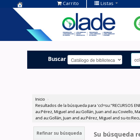
Carrito
Listas
Centro de
Documentación
OLADE -
Buscar
Inicio
›
Resultados de la búsqueda para 'ccl=su:"RECURSOS ENER
au:Pérez, Miguel and au:Gollán, Juan and au:Coviello, M
and au:Gollán, Juan and au:Pérez, Miguel and su-to:Recu
Refinar su búsqueda
Su búsqueda re