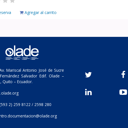
eserva
Agregar al carrito
v. Mariscal Antonio José de Sucre
Fernández Salvador Edif. Olade –
, Quito – Ecuador.
olade.org
(593 2) 259 8122 / 2598 280
ntro.documentacion@olade.org