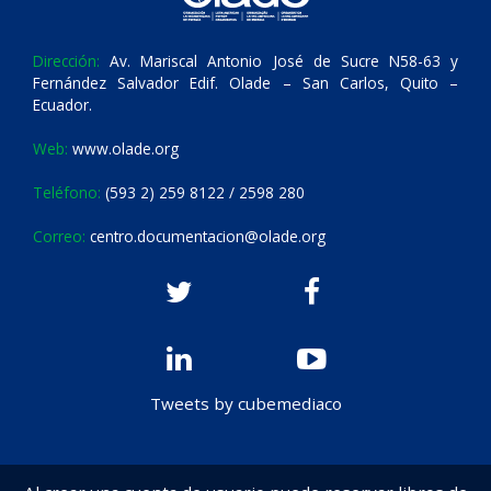
Dirección:
Av. Mariscal Antonio José de Sucre N58-63 y
Fernández Salvador Edif. Olade – San Carlos, Quito –
Ecuador.
Web:
www.olade.org
Teléfono:
(593 2) 259 8122 / 2598 280
Correo:
centro.documentacion@olade.org
Tweets by cubemediaco