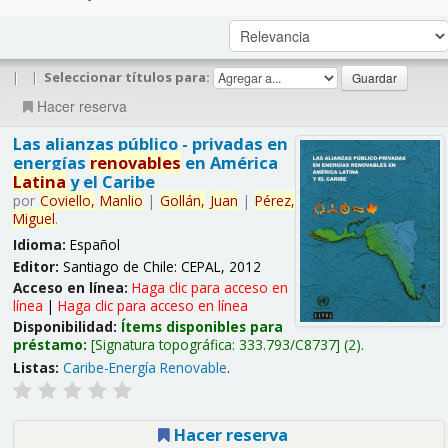
|
|
Seleccionar títulos para:
Hacer reserva
Las alianzas público - privadas en
energías
renovables
en América
Latina
y el Caribe
por
Coviello,
Manlio
|
Gollán,
Juan
|
Pérez,
Miguel
.
Idioma:
Español
Editor:
Santiago de Chile: CEPAL, 2012
Acceso en línea:
Haga clic para acceso en
línea
|
Haga clic para acceso en línea
Disponibilidad:
Ítems disponibles para
préstamo:
Signatura topográfica:
333.793/C8737
(2).
Listas:
Caribe-Energía Renovable
.
Hacer reserva