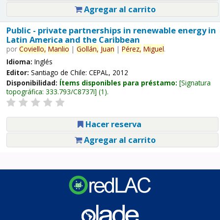
Agregar al carrito
Public - private partnerships in renewable energy in
Latin America and the Caribbean
por
Coviello,
Manlio
|
Gollán,
Juan
|
Pérez,
Miguel
.
Idioma:
Inglés
Editor:
Santiago de Chile: CEPAL, 2012
Disponibilidad:
Ítems disponibles para préstamo:
Signatura
topográfica:
333.793/C8737i
(1).
Hacer reserva
Agregar al carrito