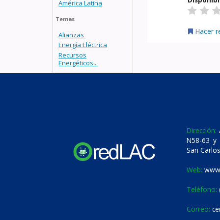
América Latina
Temas
Hacer r
Alianzas
Energía Eléctrica
Recursos
Energéticos...
Dirección:
A
N58-63 y 
San Carlos
Web:
www.
Teléfono:
Correo:
ce