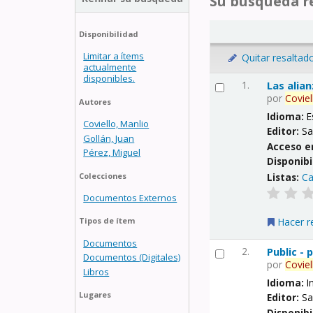
Su búsqueda re
Disponibilidad
Limitar a ítems
Quitar resaltad
actualmente
disponibles.
1.
Las alia
por
Coviel
Autores
Idioma:
E
Coviello, Manlio
Editor:
Sa
Gollán, Juan
Acceso e
Pérez, Miguel
Disponibi
Listas:
Ca
Colecciones
Documentos Externos
Hacer r
Tipos de ítem
Documentos
2.
Public -
Documentos (Digitales)
por
Coviel
Libros
Idioma:
I
Lugares
Editor:
Sa
Disponibi