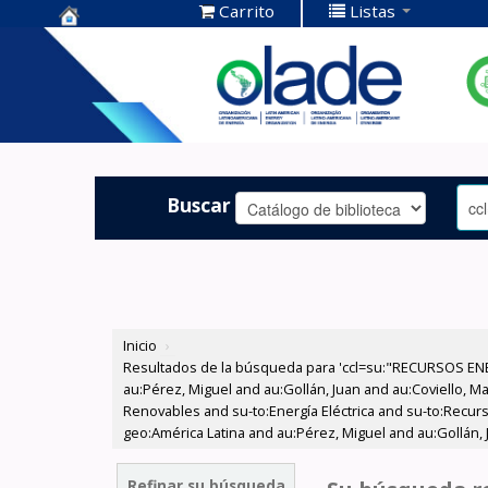
Carrito
Listas
Centro de
Documentación
OLADE -
Buscar
Inicio
›
Resultados de la búsqueda para 'ccl=su:"RECURSOS ENER
au:Pérez, Miguel and au:Gollán, Juan and au:Coviello, 
Renovables and su-to:Energía Eléctrica and su-to:Recur
geo:América Latina and au:Pérez, Miguel and au:Gollán, 
Refinar su búsqueda