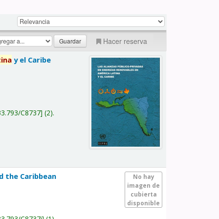
Hacer reserva
tina
y el Caribe
a
33.793/C8737
(2).
nd the Caribbean
No hay
imagen de
cubierta
disponible
33.793/C8737i
(1).