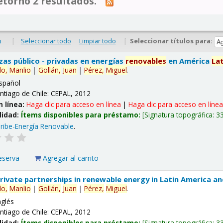
tornó 2 resultados.
|
Seleccionar todo
Limpiar todo
|
Seleccionar títulos para:
o
nzas público - privadas en energías
renovables
en América
La
lo,
Manlio
|
Gollán,
Juan
|
Pérez,
Miguel
.
spañol
ntiago de Chile: CEPAL, 2012
n línea:
Haga clic para acceso en línea
|
Haga clic para acceso en líne
lidad:
Ítems disponibles para préstamo:
Signatura topográfica:
3
ribe-Energía Renovable
.
eserva
Agregar al carrito
 private partnerships in renewable energy in Latin America a
lo,
Manlio
|
Gollán,
Juan
|
Pérez,
Miguel
.
nglés
ntiago de Chile: CEPAL, 2012
lidad:
Ítems disponibles para préstamo:
Signatura topográfica:
3