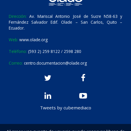
Dirección:
Av. Mariscal Antonio José de Sucre N58-63 y
Fernández Salvador Edif. Olade – San Carlos, Quito –
Ecuador.
Web:
www.olade.org
Teléfono:
(593 2) 259 8122 / 2598 280
Correo:
centro.documentacion@olade.org
Tweets by cubemediaco