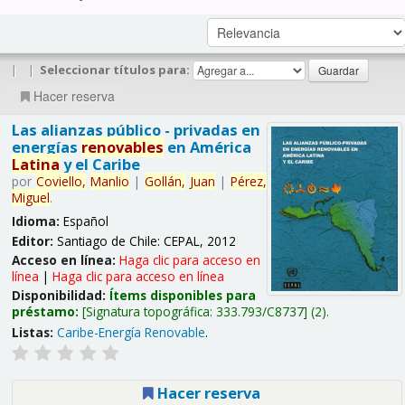
|
|
Seleccionar títulos para:
Hacer reserva
Las alianzas público - privadas en
energías
renovables
en América
Latina
y el Caribe
por
Coviello,
Manlio
|
Gollán,
Juan
|
Pérez,
Miguel
.
Idioma:
Español
Editor:
Santiago de Chile: CEPAL, 2012
Acceso en línea:
Haga clic para acceso en
línea
|
Haga clic para acceso en línea
Disponibilidad:
Ítems disponibles para
préstamo:
Signatura topográfica:
333.793/C8737
(2).
Listas:
Caribe-Energía Renovable
.
Hacer reserva