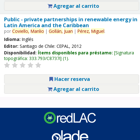
Agregar al carrito
Public - private partnerships in renewable energy in
Latin America and the Caribbean
por
Coviello,
Manlio
|
Gollán,
Juan
|
Pérez,
Miguel
.
Idioma:
Inglés
Editor:
Santiago de Chile: CEPAL, 2012
Disponibilidad:
Ítems disponibles para préstamo:
Signatura
topográfica:
333.793/C8737i
(1).
Hacer reserva
Agregar al carrito