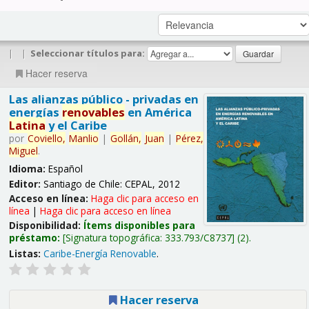
|
|
Seleccionar títulos para:
Hacer reserva
Las alianzas público - privadas en
energías
renovables
en América
Latina
y el Caribe
por
Coviello,
Manlio
|
Gollán,
Juan
|
Pérez,
Miguel
.
Idioma:
Español
Editor:
Santiago de Chile: CEPAL, 2012
Acceso en línea:
Haga clic para acceso en
línea
|
Haga clic para acceso en línea
Disponibilidad:
Ítems disponibles para
préstamo:
Signatura topográfica:
333.793/C8737
(2).
Listas:
Caribe-Energía Renovable
.
Hacer reserva