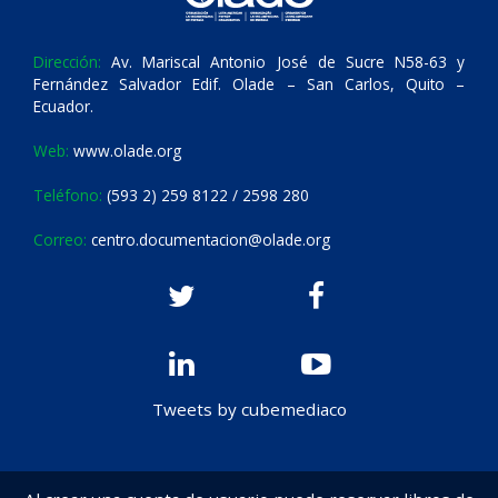
Dirección:
Av. Mariscal Antonio José de Sucre N58-63 y
Fernández Salvador Edif. Olade – San Carlos, Quito –
Ecuador.
Web:
www.olade.org
Teléfono:
(593 2) 259 8122 / 2598 280
Correo:
centro.documentacion@olade.org
Tweets by cubemediaco