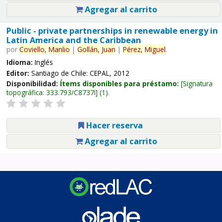
Agregar al carrito
Public - private partnerships in renewable energy in
Latin America and the Caribbean
por
Coviello,
Manlio
|
Gollán,
Juan
|
Pérez,
Miguel
.
Idioma:
Inglés
Editor:
Santiago de Chile: CEPAL, 2012
Disponibilidad:
Ítems disponibles para préstamo:
Signatura
topográfica:
333.793/C8737i
(1).
Hacer reserva
Agregar al carrito