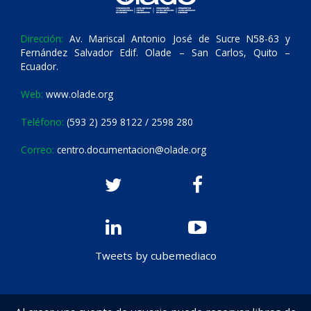
Dirección:
Av. Mariscal Antonio José de Sucre N58-63 y
Fernández Salvador Edif. Olade – San Carlos, Quito –
Ecuador.
Web:
www.olade.org
Teléfono:
(593 2) 259 8122 / 2598 280
Correo:
centro.documentacion@olade.org
Tweets by cubemediaco