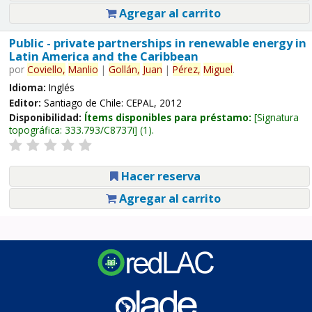
Agregar al carrito
Public - private partnerships in renewable energy in
Latin America and the Caribbean
por
Coviello,
Manlio
|
Gollán,
Juan
|
Pérez,
Miguel
.
Idioma:
Inglés
Editor:
Santiago de Chile: CEPAL, 2012
Disponibilidad:
Ítems disponibles para préstamo:
Signatura
topográfica:
333.793/C8737i
(1).
Hacer reserva
Agregar al carrito