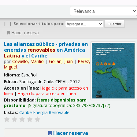
|
|
Seleccionar títulos para:
Hacer reserva
Las alianzas público - privadas en
energías
renovables
en América
Latina
y el Caribe
por
Coviello,
Manlio
|
Gollán,
Juan
|
Pérez,
Miguel
.
Idioma:
Español
Editor:
Santiago de Chile: CEPAL, 2012
Acceso en línea:
Haga clic para acceso en
línea
|
Haga clic para acceso en línea
Disponibilidad:
Ítems disponibles para
préstamo:
Signatura topográfica:
333.793/C8737
(2).
Listas:
Caribe-Energía Renovable
.
Hacer reserva