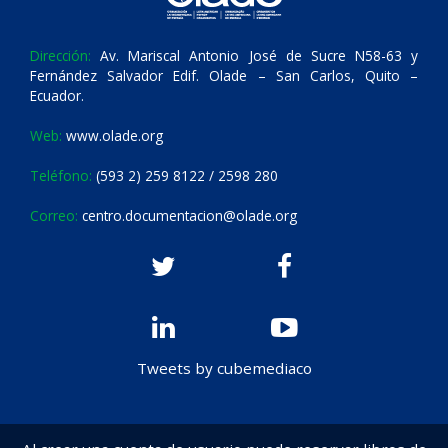
Dirección:
Av. Mariscal Antonio José de Sucre N58-63 y
Fernández Salvador Edif. Olade – San Carlos, Quito –
Ecuador.
Web:
www.olade.org
Teléfono:
(593 2) 259 8122 / 2598 280
Correo:
centro.documentacion@olade.org
Tweets by cubemediaco