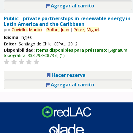
Agregar al carrito
Public - private partnerships in renewable energy in
Latin America and the Caribbean
por
Coviello,
Manlio
|
Gollán,
Juan
|
Pérez,
Miguel
.
Idioma:
Inglés
Editor:
Santiago de Chile: CEPAL, 2012
Disponibilidad:
Ítems disponibles para préstamo:
Signatura
topográfica:
333.793/C8737i
(1).
Hacer reserva
Agregar al carrito