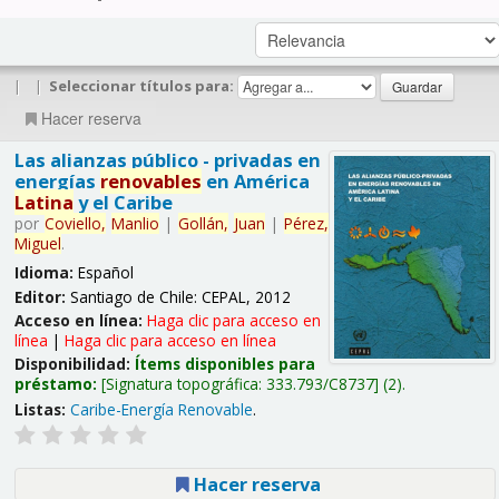
|
|
Seleccionar títulos para:
Hacer reserva
Las alianzas público - privadas en
energías
renovables
en América
Latina
y el Caribe
por
Coviello,
Manlio
|
Gollán,
Juan
|
Pérez,
Miguel
.
Idioma:
Español
Editor:
Santiago de Chile: CEPAL, 2012
Acceso en línea:
Haga clic para acceso en
línea
|
Haga clic para acceso en línea
Disponibilidad:
Ítems disponibles para
préstamo:
Signatura topográfica:
333.793/C8737
(2).
Listas:
Caribe-Energía Renovable
.
Hacer reserva