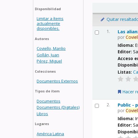
Disponibilidad
Limitar a ítems
Quitar resaltad
actualmente
disponibles.
1.
Las alia
por
Coviel
Autores
Idioma:
E
Coviello, Manlio
Editor:
Sa
Gollán, Juan
Acceso e
Pérez, Miguel
Disponibi
Listas:
Ca
Colecciones
Documentos Externos
Hacer r
Tipos de ítem
Documentos
2.
Public -
Documentos (Digitales)
por
Coviel
Libros
Idioma:
I
Lugares
Editor:
Sa
Disponibi
América Latina