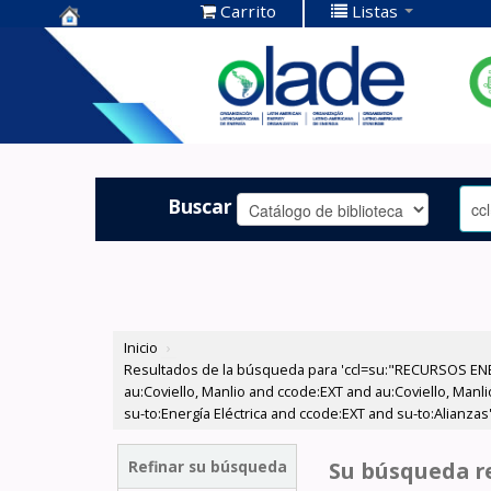
Carrito
Listas
Centro de
Documentación
OLADE -
Buscar
Inicio
›
Resultados de la búsqueda para 'ccl=su:"RECURSOS ENER
au:Coviello, Manlio and ccode:EXT and au:Coviello, Manl
su-to:Energía Eléctrica and ccode:EXT and su-to:Alianzas
Refinar su búsqueda
Su búsqueda re