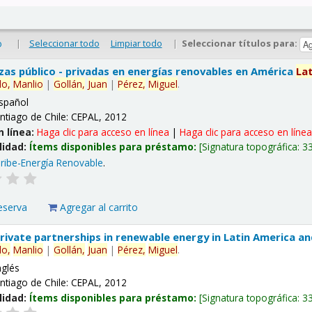
|
Seleccionar todo
Limpiar todo
|
Seleccionar títulos para:
o
nzas público - privadas en energías renovables en América
La
lo,
Manlio
|
Gollán,
Juan
|
Pérez,
Miguel
.
spañol
ntiago de Chile: CEPAL, 2012
n línea:
Haga clic para acceso en línea
|
Haga clic para acceso en líne
lidad:
Ítems disponibles para préstamo:
Signatura topográfica:
3
ribe-Energía Renovable
.
eserva
Agregar al carrito
 private partnerships in renewable energy in Latin America a
lo,
Manlio
|
Gollán,
Juan
|
Pérez,
Miguel
.
nglés
ntiago de Chile: CEPAL, 2012
lidad:
Ítems disponibles para préstamo:
Signatura topográfica:
3