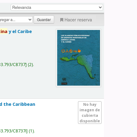
Hacer reserva
tina
y el Caribe
a
33.793/C8737
(2).
nd the Caribbean
No hay
imagen de
cubierta
disponible
33.793/C8737i
(1).