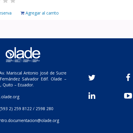
eserva
Agregar al carrito
v. Mariscal Antonio José de Sucre
Fernández Salvador Edif. Olade –
, Quito – Ecuador.
olade.org
(593 2) 259 8122 / 2598 280
ntro.documentacion@olade.org