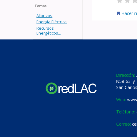
Temas
Hacer r
Alianzas
Energía Eléctrica
Recursos
Energéticos...
Dirección:
A
N58-63 y 
San Carlos
Web:
www.
Teléfono:
Correo:
ce