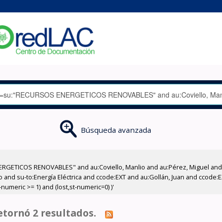
Búsqueda avanzada
GETICOS RENOVABLES" and au:Coviello, Manlio and au:Pérez, Miguel and su
o and su-to:Energía Eléctrica and ccode:EXT and au:Gollán, Juan and ccode:E
numeric >= 1) and (lost,st-numeric=0) )'
tornó 2 resultados.