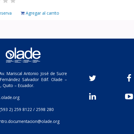
eserva
Agregar al carrito
v. Mariscal Antonio José de Sucre
Fernández Salvador Edif. Olade –
, Quito – Ecuador.
olade.org
(593 2) 259 8122 / 2598 280
ntro.documentacion@olade.org