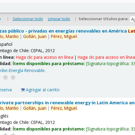
|
Seleccionar todo
Limpiar todo
|
Seleccionar títulos para:
o
nzas público - privadas en energías renovables en América
La
lo,
Manlio
|
Gollán,
Juan
|
Pérez,
Miguel
.
spañol
ntiago de Chile: CEPAL, 2012
n línea:
Haga clic para acceso en línea
|
Haga clic para acceso en líne
lidad:
Ítems disponibles para préstamo:
Signatura topográfica:
3
ribe-Energía Renovable
.
eserva
Agregar al carrito
 private partnerships in renewable energy in Latin America a
lo,
Manlio
|
Gollán,
Juan
|
Pérez,
Miguel
.
nglés
ntiago de Chile: CEPAL, 2012
lidad:
Ítems disponibles para préstamo:
Signatura topográfica:
3