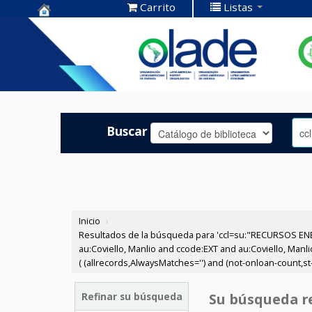
Carrito
Listas
Centro de
Documentación
OLADE -
Buscar
Inicio
›
Resultados de la búsqueda para 'ccl=su:"RECURSOS ENER
au:Coviello, Manlio and ccode:EXT and au:Coviello, Manli
( (allrecords,AlwaysMatches='') and (not-onloan-count,st-
Refinar su búsqueda
Su búsqueda re