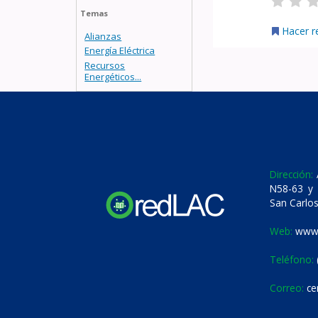
Temas
Hacer r
Alianzas
Energía Eléctrica
Recursos
Energéticos...
Dirección:
A
N58-63 y 
San Carlos
Web:
www.
Teléfono:
Correo:
ce