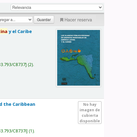
Hacer reserva
tina
y el Caribe
a
33.793/C8737
(2).
nd the Caribbean
No hay
imagen de
cubierta
disponible
33.793/C8737i
(1).