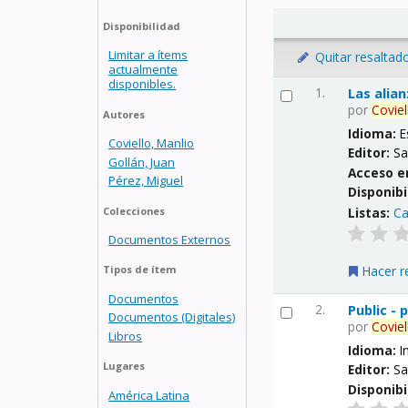
Disponibilidad
Limitar a ítems
Quitar resaltad
actualmente
disponibles.
1.
Las alia
por
Coviel
Autores
Idioma:
E
Coviello, Manlio
Editor:
Sa
Gollán, Juan
Acceso e
Pérez, Miguel
Disponibi
Listas:
Ca
Colecciones
Documentos Externos
Hacer r
Tipos de ítem
Documentos
2.
Public -
Documentos (Digitales)
por
Coviel
Libros
Idioma:
I
Lugares
Editor:
Sa
Disponibi
América Latina