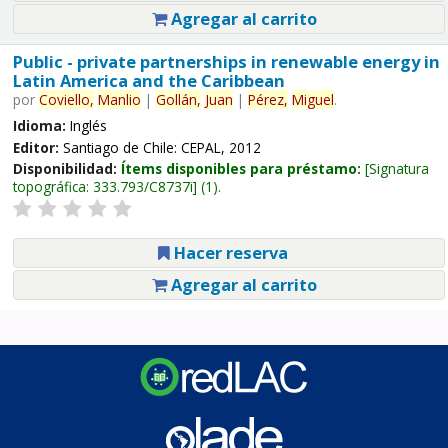
Agregar al carrito
Public - private partnerships in renewable energy in
Latin America and the Caribbean
por
Coviello,
Manlio
|
Gollán,
Juan
|
Pérez,
Miguel
.
Idioma:
Inglés
Editor:
Santiago de Chile: CEPAL, 2012
Disponibilidad:
Ítems disponibles para préstamo:
Signatura
topográfica:
333.793/C8737i
(1).
Hacer reserva
Agregar al carrito