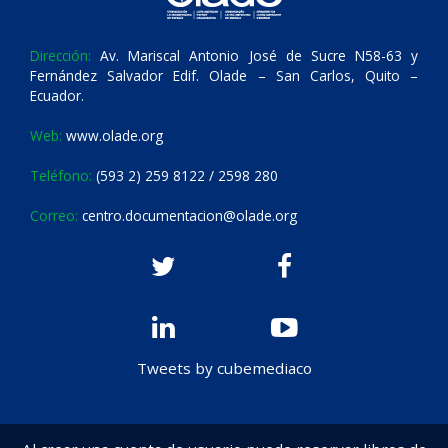
Dirección:
Av. Mariscal Antonio José de Sucre N58-63 y
Fernández Salvador Edif. Olade – San Carlos, Quito –
Ecuador.
Web:
www.olade.org
Teléfono:
(593 2) 259 8122 / 2598 280
Correo:
centro.documentacion@olade.org
Tweets by cubemediaco