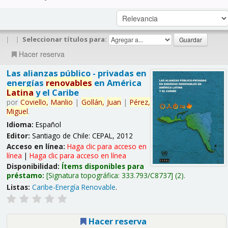
|
|
Seleccionar títulos para:
Hacer reserva
Las alianzas público - privadas en
energías
renovables
en América
Latina
y el Caribe
por
Coviello,
Manlio
|
Gollán,
Juan
|
Pérez,
Miguel
.
Idioma:
Español
Editor:
Santiago de Chile: CEPAL, 2012
Acceso en línea:
Haga clic para acceso en
línea
|
Haga clic para acceso en línea
Disponibilidad:
Ítems disponibles para
préstamo:
Signatura topográfica:
333.793/C8737
(2).
Listas:
Caribe-Energía Renovable
.
Hacer reserva