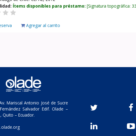
lidad:
Ítems disponibles para préstamo:
Signatura topográfica:
3
eserva
Agregar al carrito
v. Mariscal Antonio José de Sucre
Fernández Salvador Edif. Olade –
, Quito – Ecuador.
olade.org