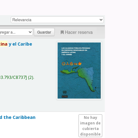
Hacer reserva
tina
y el Caribe
a
33.793/C8737
(2).
nd the Caribbean
No hay
imagen de
cubierta
disponible