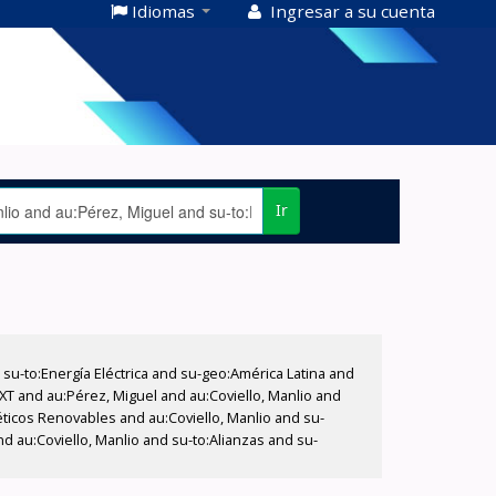
Idiomas
Ingresar a su cuenta
Ir
-to:Energía Eléctrica and su-geo:América Latina and
EXT and au:Pérez, Miguel and au:Coviello, Manlio and
géticos Renovables and au:Coviello, Manlio and su-
 au:Coviello, Manlio and su-to:Alianzas and su-