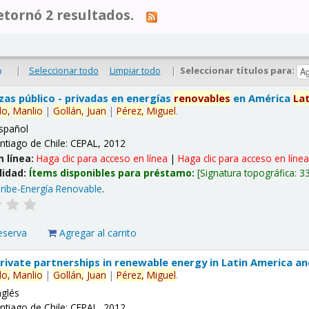
tornó 2 resultados.
|
Seleccionar todo
Limpiar todo
|
Seleccionar títulos para:
o
nzas público - privadas en energías
renovables
en América
La
lo,
Manlio
|
Gollán,
Juan
|
Pérez,
Miguel
.
spañol
ntiago de Chile: CEPAL, 2012
n línea:
Haga clic para acceso en línea
|
Haga clic para acceso en líne
lidad:
Ítems disponibles para préstamo:
Signatura topográfica:
3
ribe-Energía Renovable
.
eserva
Agregar al carrito
 private partnerships in renewable energy in Latin America a
lo,
Manlio
|
Gollán,
Juan
|
Pérez,
Miguel
.
nglés
ntiago de Chile: CEPAL, 2012