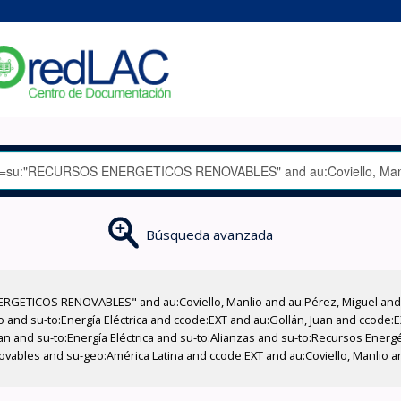
Búsqueda avanzada
GETICOS RENOVABLES" and au:Coviello, Manlio and au:Pérez, Miguel and su
io and su-to:Energía Eléctrica and ccode:EXT and au:Gollán, Juan and ccode:
uan and su-to:Energía Eléctrica and su-to:Alianzas and su-to:Recursos Ener
vables and su-geo:América Latina and ccode:EXT and au:Coviello, Manlio and