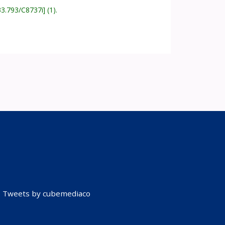
33.793/C8737i
(1).
Tweets by cubemediaco