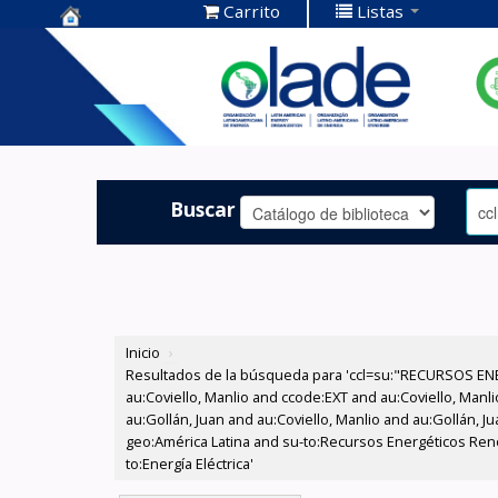
Carrito
Listas
Centro de
Documentación
OLADE -
Buscar
Inicio
›
Resultados de la búsqueda para 'ccl=su:"RECURSOS ENER
au:Coviello, Manlio and ccode:EXT and au:Coviello, Manl
au:Gollán, Juan and au:Coviello, Manlio and au:Gollán, J
geo:América Latina and su-to:Recursos Energéticos Reno
to:Energía Eléctrica'