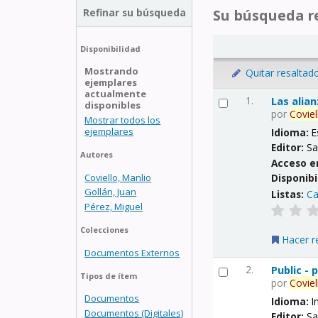
Refinar su búsqueda
Su búsqueda re
Disponibilidad
Mostrando
Quitar resaltad
ejemplares
actualmente
1.
Las alia
disponibles
por
Coviel
Mostrar todos los
ejemplares
Idioma:
E
Editor:
Sa
Autores
Acceso e
Coviello, Manlio
Disponibi
Gollán, Juan
Listas:
Ca
Pérez, Miguel
Colecciones
Hacer r
Documentos Externos
2.
Public -
Tipos de ítem
por
Coviel
Documentos
Idioma:
I
Documentos (Digitales)
Editor:
Sa