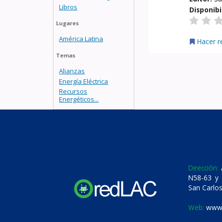
Libros
Disponibi
Lugares
América Latina
Hacer r
Temas
Alianzas
Energía Eléctrica
Recursos
Energéticos...
Dirección:
A
N58-63 y 
San Carlos
Web:
www.