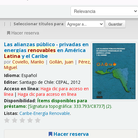
|
|
Seleccionar títulos para:
Hacer reserva
Las alianzas público - privadas en
energías
renovables
en América
Latina
y el Caribe
por
Coviello,
Manlio
|
Gollán,
Juan
|
Pérez,
Miguel
.
Idioma:
Español
Editor:
Santiago de Chile: CEPAL, 2012
Acceso en línea:
Haga clic para acceso en
línea
|
Haga clic para acceso en línea
Disponibilidad:
Ítems disponibles para
préstamo:
Signatura topográfica:
333.793/C8737
(2).
Listas:
Caribe-Energía Renovable
.
Hacer reserva