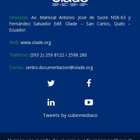
Dirección:
Av. Mariscal Antonio José de Sucre N58-63 y
Fernández Salvador Edif. Olade – San Carlos, Quito –
Ecuador.
Web:
www.olade.org
Teléfono:
(593 2) 259 8122 / 2598 280
Correo:
centro.documentacion@olade.org
Tweets by cubemediaco