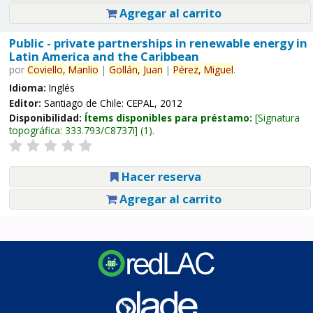
Agregar al carrito
Public - private partnerships in renewable energy in
Latin America and the Caribbean
por
Coviello,
Manlio
|
Gollán,
Juan
|
Pérez,
Miguel
.
Idioma:
Inglés
Editor:
Santiago de Chile: CEPAL, 2012
Disponibilidad:
Ítems disponibles para préstamo:
Signatura
topográfica:
333.793/C8737i
(1).
Hacer reserva
Agregar al carrito