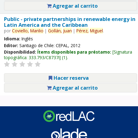
Agregar al carrito
Public - private partnerships in renewable energy in
Latin America and the Caribbean
por
Coviello,
Manlio
|
Gollán,
Juan
|
Pérez,
Miguel
.
Idioma:
Inglés
Editor:
Santiago de Chile: CEPAL, 2012
Disponibilidad:
Ítems disponibles para préstamo:
Signatura
topográfica:
333.793/C8737i
(1).
Hacer reserva
Agregar al carrito