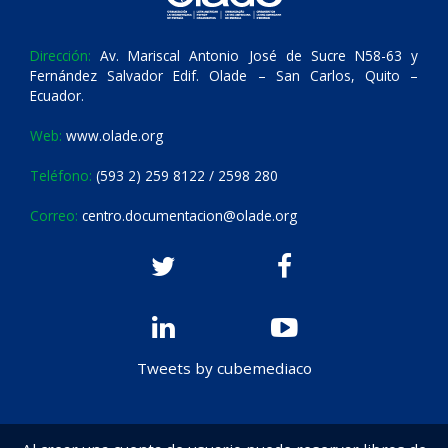
Dirección:
Av. Mariscal Antonio José de Sucre N58-63 y
Fernández Salvador Edif. Olade – San Carlos, Quito –
Ecuador.
Web:
www.olade.org
Teléfono:
(593 2) 259 8122 / 2598 280
Correo:
centro.documentacion@olade.org
Tweets by cubemediaco