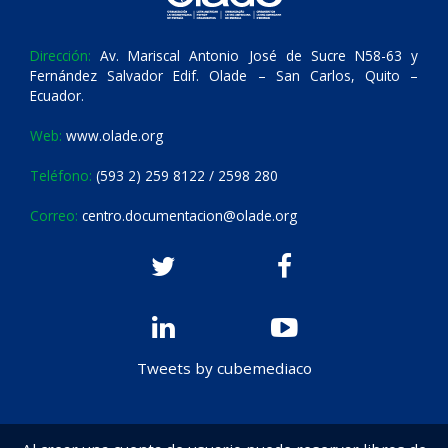
Dirección:
Av. Mariscal Antonio José de Sucre N58-63 y
Fernández Salvador Edif. Olade – San Carlos, Quito –
Ecuador.
Web:
www.olade.org
Teléfono:
(593 2) 259 8122 / 2598 280
Correo:
centro.documentacion@olade.org
Tweets by cubemediaco