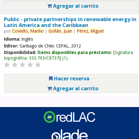
Agregar al carrito
Public - private partnerships in renewable energy in
Latin America and the Caribbean
por
Coviello,
Manlio
|
Gollán,
Juan
|
Pérez,
Miguel
.
Idioma:
Inglés
Editor:
Santiago de Chile: CEPAL, 2012
Disponibilidad:
Ítems disponibles para préstamo:
Signatura
topográfica:
333.793/C8737i
(1).
Hacer reserva
Agregar al carrito