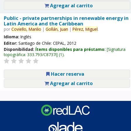
Agregar al carrito
Public - private partnerships in renewable energy in
Latin America and the Caribbean
por
Coviello,
Manlio
|
Gollán,
Juan
|
Pérez,
Miguel
.
Idioma:
Inglés
Editor:
Santiago de Chile: CEPAL, 2012
Disponibilidad:
Ítems disponibles para préstamo:
Signatura
topográfica:
333.793/C8737i
(1).
Hacer reserva
Agregar al carrito