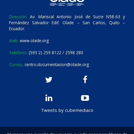
Dirección:
Av. Mariscal Antonio José de Sucre N58-63 y
Fernández Salvador Edif. Olade – San Carlos, Quito –
Ecuador.
Web:
www.olade.org
Teléfono:
(593 2) 259 8122 / 2598 280
Correo:
centro.documentacion@olade.org
Tweets by cubemediaco