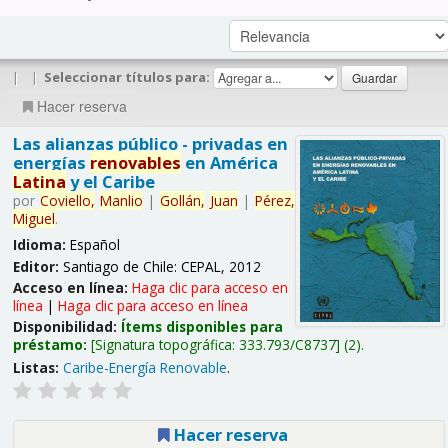
|
|
Seleccionar títulos para:
Hacer reserva
Las alianzas público - privadas en
energías
renovables
en América
Latina
y el Caribe
por
Coviello,
Manlio
|
Gollán,
Juan
|
Pérez,
Miguel
.
Idioma:
Español
Editor:
Santiago de Chile: CEPAL, 2012
Acceso en línea:
Haga clic para acceso en
línea
|
Haga clic para acceso en línea
Disponibilidad:
Ítems disponibles para
préstamo:
Signatura topográfica:
333.793/C8737
(2).
Listas:
Caribe-Energía Renovable
.
Hacer reserva