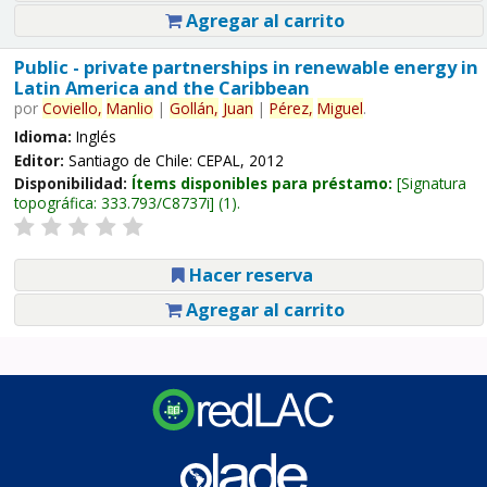
Agregar al carrito
Public - private partnerships in renewable energy in
Latin America and the Caribbean
por
Coviello,
Manlio
|
Gollán,
Juan
|
Pérez,
Miguel
.
Idioma:
Inglés
Editor:
Santiago de Chile: CEPAL, 2012
Disponibilidad:
Ítems disponibles para préstamo:
Signatura
topográfica:
333.793/C8737i
(1).
Hacer reserva
Agregar al carrito