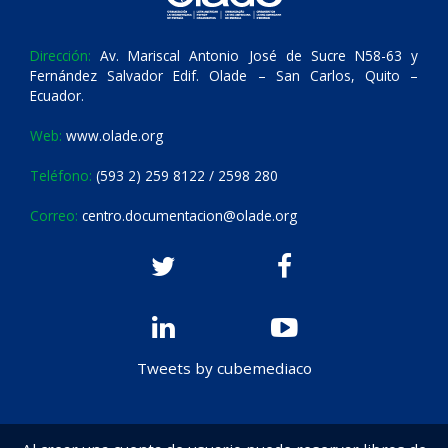
Dirección:
Av. Mariscal Antonio José de Sucre N58-63 y
Fernández Salvador Edif. Olade – San Carlos, Quito –
Ecuador.
Web:
www.olade.org
Teléfono:
(593 2) 259 8122 / 2598 280
Correo:
centro.documentacion@olade.org
Tweets by cubemediaco