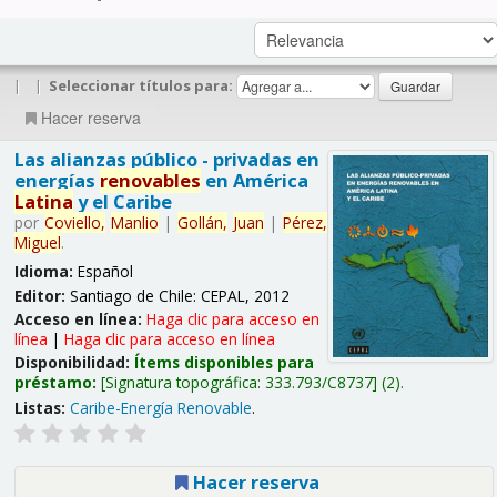
|
|
Seleccionar títulos para:
Hacer reserva
Las alianzas público - privadas en
energías
renovables
en América
Latina
y el Caribe
por
Coviello,
Manlio
|
Gollán,
Juan
|
Pérez,
Miguel
.
Idioma:
Español
Editor:
Santiago de Chile: CEPAL, 2012
Acceso en línea:
Haga clic para acceso en
línea
|
Haga clic para acceso en línea
Disponibilidad:
Ítems disponibles para
préstamo:
Signatura topográfica:
333.793/C8737
(2).
Listas:
Caribe-Energía Renovable
.
Hacer reserva