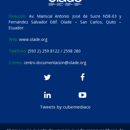
Dirección:
Av. Mariscal Antonio José de Sucre N58-63 y
Fernández Salvador Edif. Olade – San Carlos, Quito –
Ecuador.
Web:
www.olade.org
Teléfono:
(593 2) 259 8122 / 2598 280
Correo:
centro.documentacion@olade.org
Tweets by cubemediaco