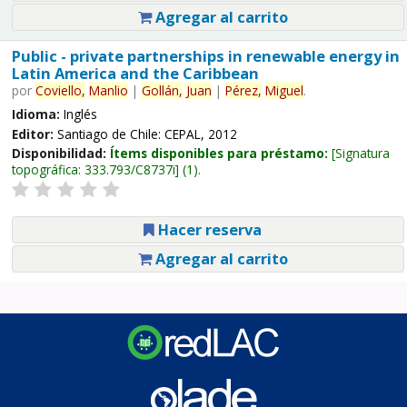
Agregar al carrito
Public - private partnerships in renewable energy in
Latin America and the Caribbean
por
Coviello,
Manlio
|
Gollán,
Juan
|
Pérez,
Miguel
.
Idioma:
Inglés
Editor:
Santiago de Chile: CEPAL, 2012
Disponibilidad:
Ítems disponibles para préstamo:
Signatura
topográfica:
333.793/C8737i
(1).
Hacer reserva
Agregar al carrito