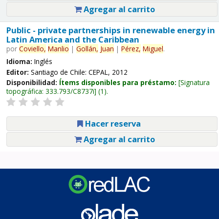
Agregar al carrito
Public - private partnerships in renewable energy in
Latin America and the Caribbean
por
Coviello,
Manlio
|
Gollán,
Juan
|
Pérez,
Miguel
.
Idioma:
Inglés
Editor:
Santiago de Chile: CEPAL, 2012
Disponibilidad:
Ítems disponibles para préstamo:
Signatura
topográfica:
333.793/C8737i
(1).
Hacer reserva
Agregar al carrito