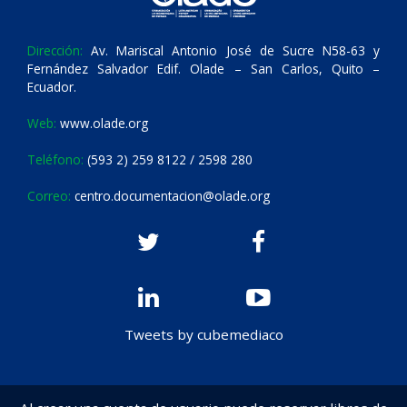
Dirección:
Av. Mariscal Antonio José de Sucre N58-63 y
Fernández Salvador Edif. Olade – San Carlos, Quito –
Ecuador.
Web:
www.olade.org
Teléfono:
(593 2) 259 8122 / 2598 280
Correo:
centro.documentacion@olade.org
Tweets by cubemediaco