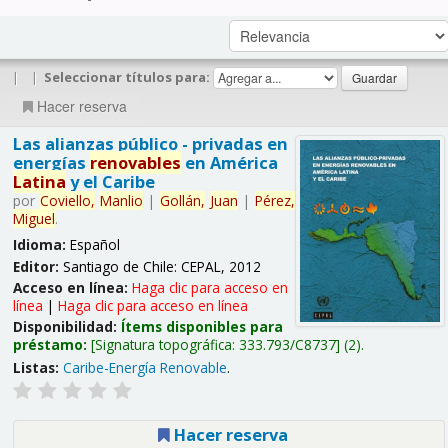
|
|
Seleccionar títulos para:
Hacer reserva
Las alianzas público - privadas en
energías
renovables
en América
Latina
y el Caribe
por
Coviello,
Manlio
|
Gollán,
Juan
|
Pérez,
Miguel
.
Idioma:
Español
Editor:
Santiago de Chile: CEPAL, 2012
Acceso en línea:
Haga clic para acceso en
línea
|
Haga clic para acceso en línea
Disponibilidad:
Ítems disponibles para
préstamo:
Signatura topográfica:
333.793/C8737
(2).
Listas:
Caribe-Energía Renovable
.
Hacer reserva