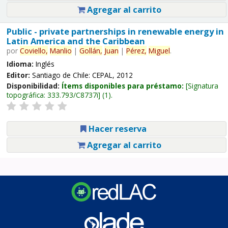
Agregar al carrito
Public - private partnerships in renewable energy in
Latin America and the Caribbean
por
Coviello,
Manlio
|
Gollán,
Juan
|
Pérez,
Miguel
.
Idioma:
Inglés
Editor:
Santiago de Chile: CEPAL, 2012
Disponibilidad:
Ítems disponibles para préstamo:
Signatura
topográfica:
333.793/C8737i
(1).
Hacer reserva
Agregar al carrito