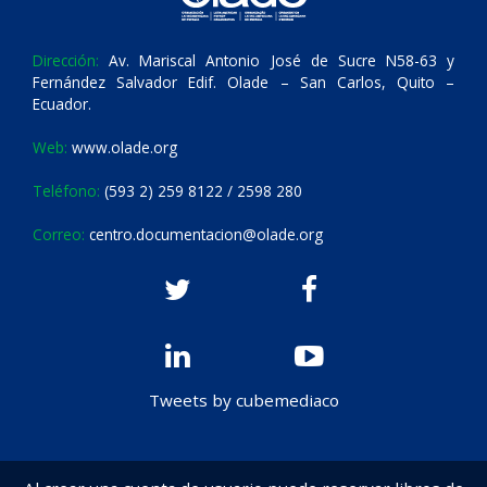
Dirección:
Av. Mariscal Antonio José de Sucre N58-63 y
Fernández Salvador Edif. Olade – San Carlos, Quito –
Ecuador.
Web:
www.olade.org
Teléfono:
(593 2) 259 8122 / 2598 280
Correo:
centro.documentacion@olade.org
Tweets by cubemediaco