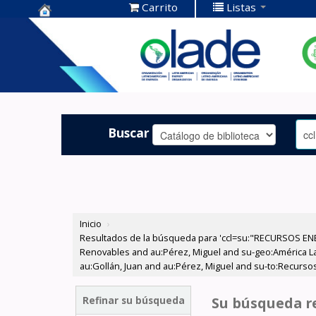
Carrito
Listas
Centro de
Documentación
OLADE -
Buscar
Inicio
›
Resultados de la búsqueda para 'ccl=su:"RECURSOS ENE
Renovables and au:Pérez, Miguel and su-geo:América Lati
au:Gollán, Juan and au:Pérez, Miguel and su-to:Recurso
Refinar su búsqueda
Su búsqueda re