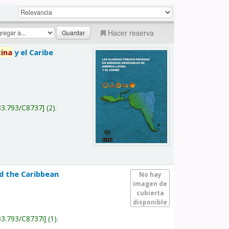
Hacer reserva
tina
y el Caribe
a
33.793/C8737
(2).
nd the Caribbean
No hay
imagen de
cubierta
disponible
33.793/C8737i
(1).