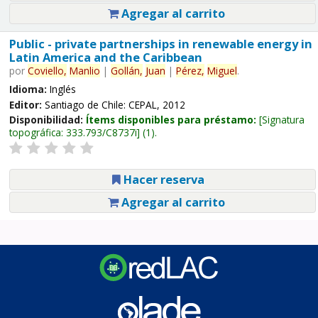
Agregar al carrito
Public - private partnerships in renewable energy in
Latin America and the Caribbean
por
Coviello,
Manlio
|
Gollán,
Juan
|
Pérez,
Miguel
.
Idioma:
Inglés
Editor:
Santiago de Chile: CEPAL, 2012
Disponibilidad:
Ítems disponibles para préstamo:
Signatura
topográfica:
333.793/C8737i
(1).
Hacer reserva
Agregar al carrito