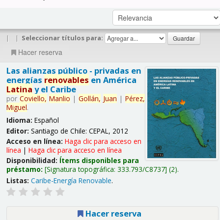
|
|
Seleccionar títulos para:
Hacer reserva
Las alianzas público - privadas en
energías
renovables
en América
Latina
y el Caribe
por
Coviello,
Manlio
|
Gollán,
Juan
|
Pérez,
Miguel
.
Idioma:
Español
Editor:
Santiago de Chile: CEPAL, 2012
Acceso en línea:
Haga clic para acceso en
línea
|
Haga clic para acceso en línea
Disponibilidad:
Ítems disponibles para
préstamo:
Signatura topográfica:
333.793/C8737
(2).
Listas:
Caribe-Energía Renovable
.
Hacer reserva