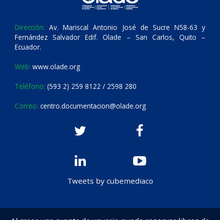
Dirección:
Av. Mariscal Antonio José de Sucre N58-63 y
Fernández Salvador Edif. Olade – San Carlos, Quito –
Ecuador.
Web:
www.olade.org
Teléfono:
(593 2) 259 8122 / 2598 280
Correo:
centro.documentacion@olade.org
Tweets by cubemediaco