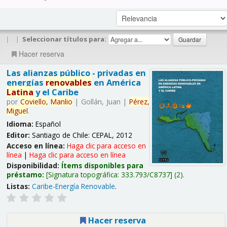
|
|
Seleccionar títulos para:
Hacer reserva
Las alianzas público - privadas en
energías
renovables
en América
Latina
y el Caribe
por
Coviello,
Manlio
|
Gollán, Juan
|
Pérez,
Miguel
.
Idioma:
Español
Editor:
Santiago de Chile: CEPAL, 2012
Acceso en línea:
Haga clic para acceso en
línea
|
Haga clic para acceso en línea
Disponibilidad:
Ítems disponibles para
préstamo:
Signatura topográfica:
333.793/C8737
(2).
Listas:
Caribe-Energía Renovable
.
Hacer reserva