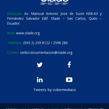
Dirección:
Av. Mariscal Antonio José de Sucre N58-63 y
Fernández Salvador Edif. Olade – San Carlos, Quito –
Ecuador.
Web:
www.olade.org
Teléfono:
(593 2) 259 8122 / 2598 280
Correo:
centro.documentacion@olade.org
Tweets by cubemediaco