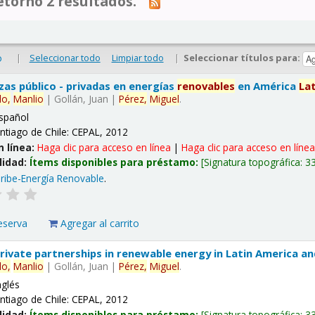
tornó 2 resultados.
|
Seleccionar todo
Limpiar todo
|
Seleccionar títulos para:
o
nzas público - privadas en energías
renovables
en América
La
lo,
Manlio
|
Gollán, Juan
|
Pérez,
Miguel
.
spañol
ntiago de Chile: CEPAL, 2012
n línea:
Haga clic para acceso en línea
|
Haga clic para acceso en líne
lidad:
Ítems disponibles para préstamo:
Signatura topográfica:
3
ribe-Energía Renovable
.
eserva
Agregar al carrito
 private partnerships in renewable energy in Latin America a
lo,
Manlio
|
Gollán, Juan
|
Pérez,
Miguel
.
nglés
ntiago de Chile: CEPAL, 2012
lidad:
Ítems disponibles para préstamo:
Signatura topográfica:
3