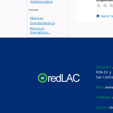
América Latina
Temas
Hacer r
Alianzas
Energía Eléctrica
Recursos
Energéticos...
Dirección:
A
N58-63 y 
San Carlos
Web:
www.
Teléfono:
Correo:
ce