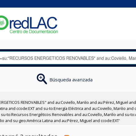
Búsqueda avanzada
RGETICOS RENOVABLES" and au:Coviello, Manlio and au:Pérez, Miguel and 
ina and ccode:EXT and su-to:Energía Eléctrica and au:Coviello, Manlio and
u-to:Recursos Energéticos Renovables and au:Coviello, Manlio and su-to:Al
nlio and su-geo:América Latina and au:Pérez, Miguel and ccode:EXT'