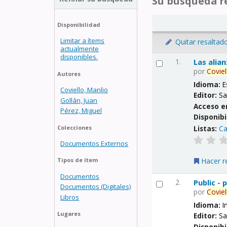
Su búsqueda re
Disponibilidad
Limitar a ítems
Quitar resaltad
actualmente
disponibles.
1.
Las alia
por
Coviel
Autores
Idioma:
E
Coviello, Manlio
Editor:
Sa
Gollán, Juan
Acceso e
Pérez, Miguel
Disponibi
Listas:
Ca
Colecciones
Documentos Externos
Hacer r
Tipos de ítem
Documentos
2.
Public -
Documentos (Digitales)
por
Coviel
Libros
Idioma:
I
Lugares
Editor:
Sa
Disponibi