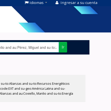
Idiomas
Ingresar a su cuenta
Ir
su-to:Alianzas and su-to:Recursos Energéticos
 ccode:EXT and su-geo:América Latina and su-
ianzas and au:Coviello, Manlio and su-to:Energía