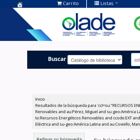
Carrito
Listas
Centro de
Documentación
OLADE -
Buscar
Inicio
›
Resultados de la búsqueda para 'ccl=su:"RECURSOS ENE
Renovables and au:Pérez, Miguel and su-geo:América Lat
to:Recursos Energéticos Renovables and ccode:EXT and s
Eléctrica and su-geo:América Latina and au:Coviello, Ma
Refinar su búsqueda