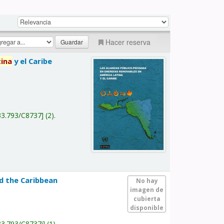
Hacer reserva
tina
y el Caribe
a
33.793/C8737
(2).
nd the Caribbean
No hay
imagen de
cubierta
disponible
33.793/C8737i
(1).