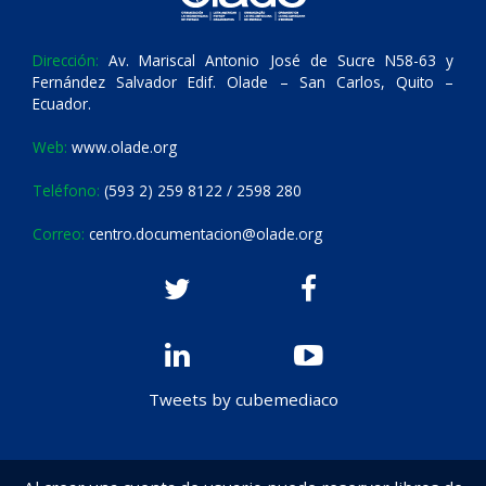
Dirección:
Av. Mariscal Antonio José de Sucre N58-63 y
Fernández Salvador Edif. Olade – San Carlos, Quito –
Ecuador.
Web:
www.olade.org
Teléfono:
(593 2) 259 8122 / 2598 280
Correo:
centro.documentacion@olade.org
Tweets by cubemediaco