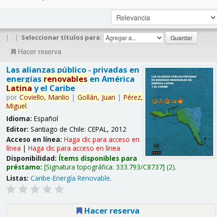
|
|
Seleccionar títulos para:
Hacer reserva
Las alianzas público - privadas en
energías
renovables
en América
Latina
y el Caribe
por
Coviello,
Manlio
|
Gollán,
Juan
|
Pérez,
Miguel
.
Idioma:
Español
Editor:
Santiago de Chile: CEPAL, 2012
Acceso en línea:
Haga clic para acceso en
línea
|
Haga clic para acceso en línea
Disponibilidad:
Ítems disponibles para
préstamo:
Signatura topográfica:
333.793/C8737
(2).
Listas:
Caribe-Energía Renovable
.
Hacer reserva