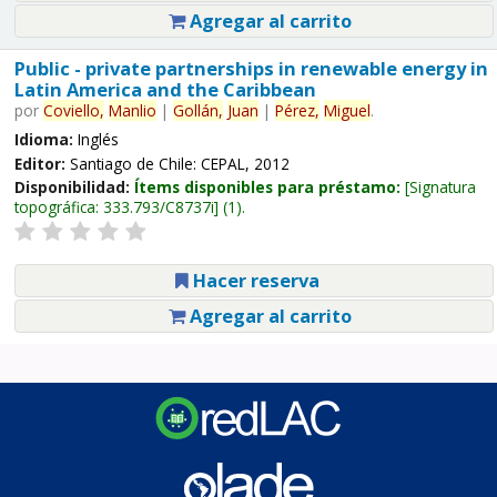
Agregar al carrito
Public - private partnerships in renewable energy in
Latin America and the Caribbean
por
Coviello,
Manlio
|
Gollán,
Juan
|
Pérez,
Miguel
.
Idioma:
Inglés
Editor:
Santiago de Chile: CEPAL, 2012
Disponibilidad:
Ítems disponibles para préstamo:
Signatura
topográfica:
333.793/C8737i
(1).
Hacer reserva
Agregar al carrito