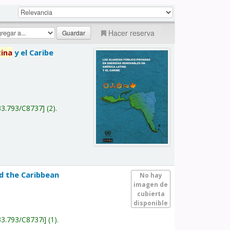
Hacer reserva
tina
y el Caribe
a
33.793/C8737
(2).
nd the Caribbean
No hay
imagen de
cubierta
disponible
33.793/C8737i
(1).