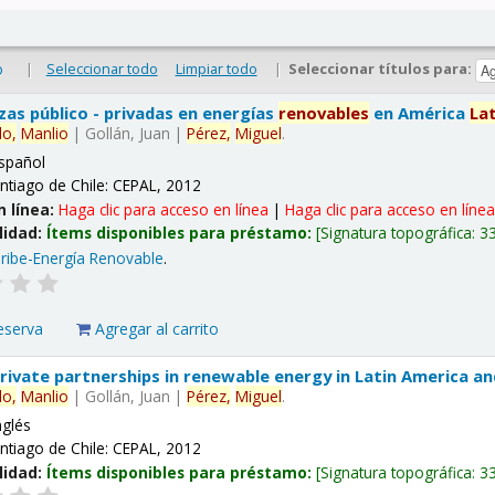
|
Seleccionar todo
Limpiar todo
|
Seleccionar títulos para:
o
nzas público - privadas en energías
renovables
en América
La
lo,
Manlio
|
Gollán, Juan
|
Pérez,
Miguel
.
spañol
ntiago de Chile: CEPAL, 2012
n línea:
Haga clic para acceso en línea
|
Haga clic para acceso en líne
lidad:
Ítems disponibles para préstamo:
Signatura topográfica:
3
ribe-Energía Renovable
.
eserva
Agregar al carrito
 private partnerships in renewable energy in Latin America a
lo,
Manlio
|
Gollán, Juan
|
Pérez,
Miguel
.
nglés
ntiago de Chile: CEPAL, 2012
lidad:
Ítems disponibles para préstamo:
Signatura topográfica:
3