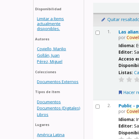
Disponibilidad
Limitar a ítems
Quitar resaltad
actualmente
disponibles.
1.
Las alia
por
Coviel
Autores
Idioma:
E
Coviello, Manlio
Editor:
Sa
Gollán, Juan
Acceso e
Pérez, Miguel
Disponibi
Listas:
Ca
Colecciones
Documentos Externos
Hacer r
Tipos de ítem
Documentos
2.
Public -
Documentos (Digitales)
por
Coviel
Libros
Idioma:
I
Lugares
Editor:
Sa
Disponibi
América Latina