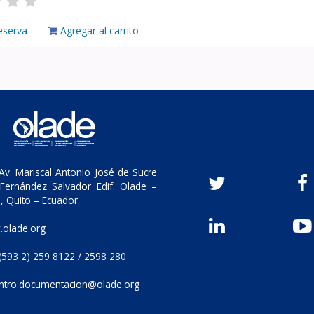
eserva
Agregar al carrito
v. Mariscal Antonio José de Sucre
Fernández Salvador Edif. Olade –
, Quito – Ecuador.
olade.org
(593 2) 259 8122 / 2598 280
ntro.documentacion@olade.org