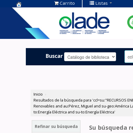
Carrito
Listas
Centro de
Documentación
OLADE -
Buscar
Inicio
›
Resultados de la búsqueda para 'ccl=su:"RECURSOS ENE
Renovables and au:Pérez, Miguel and su-geo:América Lat
to:Energía Eléctrica and su-to:Energía Eléctrica'
Refinar su búsqueda
Su búsqueda re