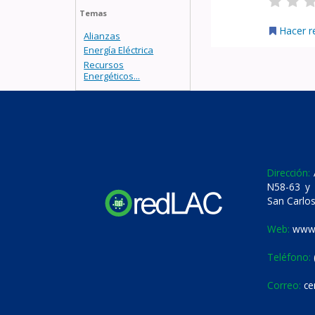
Temas
Hacer r
Alianzas
Energía Eléctrica
Recursos
Energéticos...
Dirección:
A
N58-63 y 
San Carlos
Web:
www.
Teléfono:
Correo:
ce