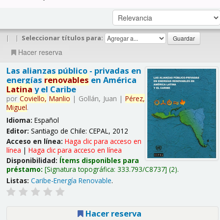
|
|
Seleccionar títulos para:
Hacer reserva
Las alianzas público - privadas en
energías
renovables
en América
Latina
y el Caribe
por
Coviello,
Manlio
|
Gollán, Juan
|
Pérez,
Miguel
.
Idioma:
Español
Editor:
Santiago de Chile: CEPAL, 2012
Acceso en línea:
Haga clic para acceso en
línea
|
Haga clic para acceso en línea
Disponibilidad:
Ítems disponibles para
préstamo:
Signatura topográfica:
333.793/C8737
(2).
Listas:
Caribe-Energía Renovable
.
Hacer reserva