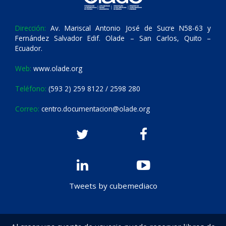
Dirección:
Av. Mariscal Antonio José de Sucre N58-63 y
Fernández Salvador Edif. Olade – San Carlos, Quito –
Ecuador.
Web:
www.olade.org
Teléfono:
(593 2) 259 8122 / 2598 280
Correo:
centro.documentacion@olade.org
Tweets by cubemediaco