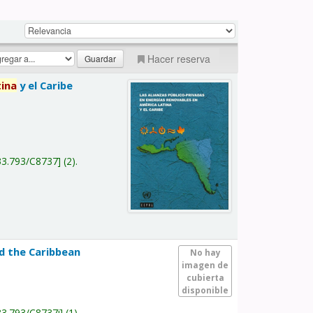
Hacer reserva
tina
y el Caribe
a
33.793/C8737
(2).
nd the Caribbean
No hay
imagen de
cubierta
disponible
33.793/C8737i
(1).