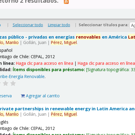
tornó 2 resultados.
|
Seleccionar todo
Limpiar todo
|
Seleccionar títulos para:
o
nzas público - privadas en energías
renovables
en América
La
lo,
Manlio
|
Gollán, Juan
|
Pérez,
Miguel
.
spañol
ntiago de Chile: CEPAL, 2012
n línea:
Haga clic para acceso en línea
|
Haga clic para acceso en líne
lidad:
Ítems disponibles para préstamo:
Signatura topográfica:
3
ribe-Energía Renovable
.
eserva
Agregar al carrito
 private partnerships in renewable energy in Latin America a
lo,
Manlio
|
Gollán, Juan
|
Pérez,
Miguel
.
nglés
ntiago de Chile: CEPAL, 2012
lidad:
Ítems disponibles para préstamo:
Signatura topográfica:
3