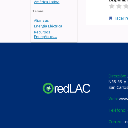
América Latina
Temas
Hacer r
Alianzas
Energía Eléctrica
Recursos
Energéticos...
Dirección:
A
N58-63 y 
San Carlos
Web:
www.
Teléfono:
Correo:
ce