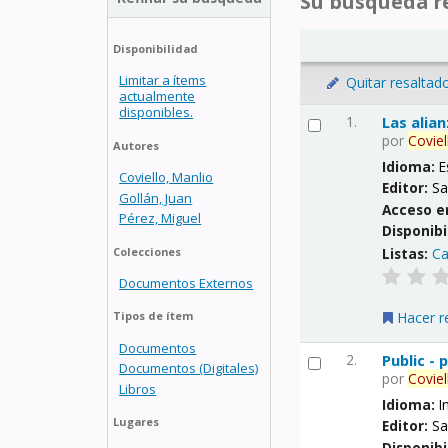
Su búsqueda re
Disponibilidad
Limitar a ítems
Quitar resaltad
actualmente
disponibles.
1.
Las alia
por
Coviel
Autores
Idioma:
E
Coviello, Manlio
Editor:
Sa
Gollán, Juan
Acceso e
Pérez, Miguel
Disponibi
Listas:
Ca
Colecciones
Documentos Externos
Hacer r
Tipos de ítem
Documentos
2.
Public -
Documentos (Digitales)
por
Coviel
Libros
Idioma:
I
Lugares
Editor:
Sa
Disponibi