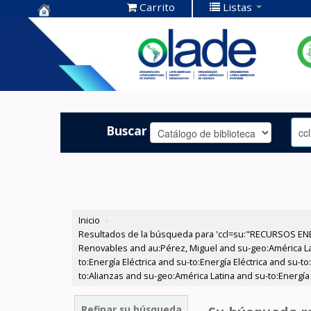
Carrito
Listas
Centro de
Documentación
OLADE -
Buscar
Inicio
›
Resultados de la búsqueda para 'ccl=su:"RECURSOS ENE
Renovables and au:Pérez, Miguel and su-geo:América Lat
to:Energía Eléctrica and su-to:Energía Eléctrica and s
to:Alianzas and su-geo:América Latina and su-to:Energía 
Refinar su búsqueda