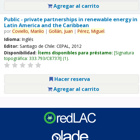
Agregar al carrito
Public - private partnerships in renewable energy in
Latin America and the Caribbean
por
Coviello,
Manlio
|
Gollán,
Juan
|
Pérez,
Miguel
.
Idioma:
Inglés
Editor:
Santiago de Chile: CEPAL, 2012
Disponibilidad:
Ítems disponibles para préstamo:
Signatura
topográfica:
333.793/C8737i
(1).
Hacer reserva
Agregar al carrito