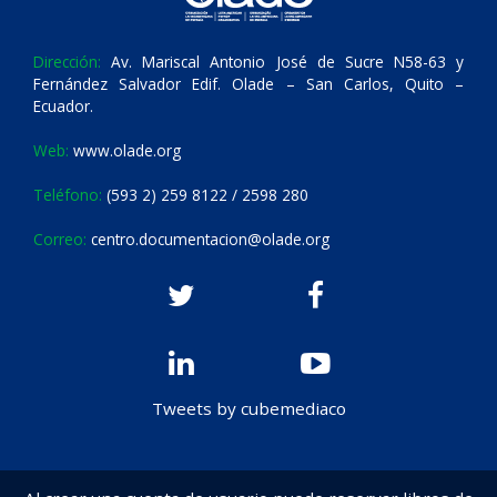
Dirección:
Av. Mariscal Antonio José de Sucre N58-63 y
Fernández Salvador Edif. Olade – San Carlos, Quito –
Ecuador.
Web:
www.olade.org
Teléfono:
(593 2) 259 8122 / 2598 280
Correo:
centro.documentacion@olade.org
Tweets by cubemediaco