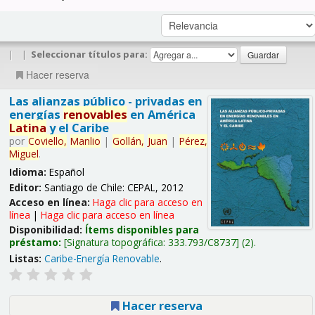
|
|
Seleccionar títulos para:
Hacer reserva
Las alianzas público - privadas en
energías
renovables
en América
Latina
y el Caribe
por
Coviello,
Manlio
|
Gollán,
Juan
|
Pérez,
Miguel
.
Idioma:
Español
Editor:
Santiago de Chile: CEPAL, 2012
Acceso en línea:
Haga clic para acceso en
línea
|
Haga clic para acceso en línea
Disponibilidad:
Ítems disponibles para
préstamo:
Signatura topográfica:
333.793/C8737
(2).
Listas:
Caribe-Energía Renovable
.
Hacer reserva