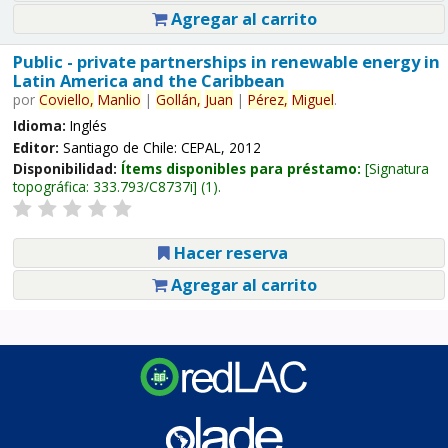
Agregar al carrito
Public - private partnerships in renewable energy in
Latin America and the Caribbean
por
Coviello,
Manlio
|
Gollán,
Juan
|
Pérez,
Miguel
.
Idioma:
Inglés
Editor:
Santiago de Chile: CEPAL, 2012
Disponibilidad:
Ítems disponibles para préstamo:
Signatura
topográfica:
333.793/C8737i
(1).
Hacer reserva
Agregar al carrito