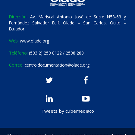
Dirección:
Av. Mariscal Antonio José de Sucre N58-63 y
Fernández Salvador Edif. Olade – San Carlos, Quito –
Ecuador.
Web:
www.olade.org
Teléfono:
(593 2) 259 8122 / 2598 280
Correo:
centro.documentacion@olade.org
Tweets by cubemediaco