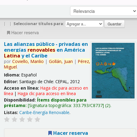
|
|
Seleccionar títulos para:
Hacer reserva
Las alianzas público - privadas en
energías
renovables
en América
Latina
y el Caribe
por
Coviello,
Manlio
|
Gollán,
Juan
|
Pérez,
Miguel
.
Idioma:
Español
Editor:
Santiago de Chile: CEPAL, 2012
Acceso en línea:
Haga clic para acceso en
línea
|
Haga clic para acceso en línea
Disponibilidad:
Ítems disponibles para
préstamo:
Signatura topográfica:
333.793/C8737
(2).
Listas:
Caribe-Energía Renovable
.
Hacer reserva