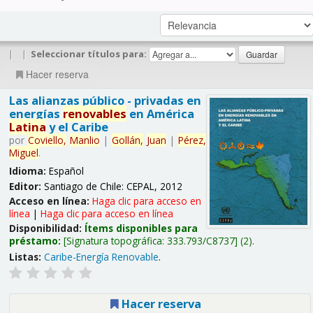
|
|
Seleccionar títulos para:
Hacer reserva
Las alianzas público - privadas en
energías
renovables
en América
Latina
y el Caribe
por
Coviello,
Manlio
|
Gollán,
Juan
|
Pérez,
Miguel
.
Idioma:
Español
Editor:
Santiago de Chile: CEPAL, 2012
Acceso en línea:
Haga clic para acceso en
línea
|
Haga clic para acceso en línea
Disponibilidad:
Ítems disponibles para
préstamo:
Signatura topográfica:
333.793/C8737
(2).
Listas:
Caribe-Energía Renovable
.
Hacer reserva