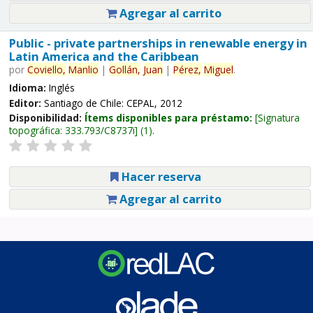
Agregar al carrito
Public - private partnerships in renewable energy in
Latin America and the Caribbean
por
Coviello,
Manlio
|
Gollán,
Juan
|
Pérez,
Miguel
.
Idioma:
Inglés
Editor:
Santiago de Chile: CEPAL, 2012
Disponibilidad:
Ítems disponibles para préstamo:
Signatura
topográfica:
333.793/C8737i
(1).
Hacer reserva
Agregar al carrito