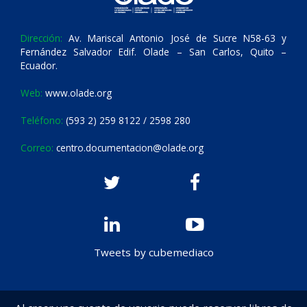
Dirección:
Av. Mariscal Antonio José de Sucre N58-63 y
Fernández Salvador Edif. Olade – San Carlos, Quito –
Ecuador.
Web:
www.olade.org
Teléfono:
(593 2) 259 8122 / 2598 280
Correo:
centro.documentacion@olade.org
Tweets by cubemediaco