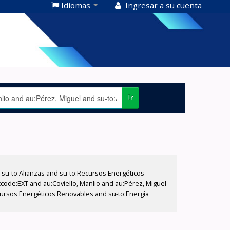
Idiomas
Ingresar a su cuenta
Ir
su-to:Alianzas and su-to:Recursos Energéticos
ccode:EXT and au:Coviello, Manlio and au:Pérez, Miguel
ecursos Energéticos Renovables and su-to:Energía