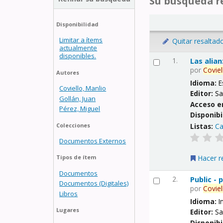
Su búsqueda re
Disponibilidad
Limitar a ítems
Quitar resaltad
actualmente
disponibles.
1.
Las alia
por
Coviel
Autores
Idioma:
E
Coviello, Manlio
Editor:
Sa
Gollán, Juan
Acceso e
Pérez, Miguel
Disponibi
Listas:
Ca
Colecciones
Documentos Externos
Hacer r
Tipos de ítem
Documentos
2.
Public -
Documentos (Digitales)
por
Coviel
Libros
Idioma:
I
Lugares
Editor:
Sa
Disponibi