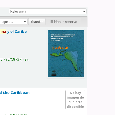
Hacer reserva
tina
y el Caribe
a
33.793/C8737
(2).
nd the Caribbean
No hay
imagen de
cubierta
disponible
33.793/C8737i
(1).