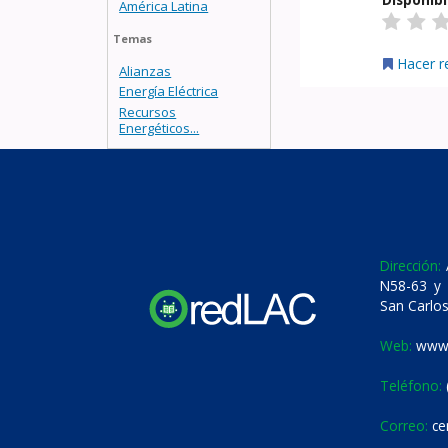
América Latina
Temas
Hacer r
Alianzas
Energía Eléctrica
Recursos
Energéticos...
Dirección:
A
N58-63 y 
San Carlos
Web:
www.
Teléfono:
Correo:
ce