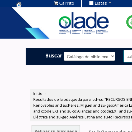
Carrito
Listas
Centro de
Documentación
OLADE -
Buscar
Inicio
›
Resultados de la búsqueda para 'ccl=su:"RECURSOS ENE
Renovables and au:Pérez, Miguel and su-geo:América Lati
and ccode:EXT and su-to:Alianzas and ccode:EXT and su-
Eléctrica and su-geo:América Latina and su-to:Recursos
Refinar su búsqueda