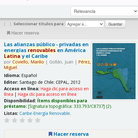
|
|
Seleccionar títulos para:
Hacer reserva
Las alianzas público - privadas en
energías
renovables
en América
Latina
y el Caribe
por
Coviello,
Manlio
|
Gollán, Juan
|
Pérez,
Miguel
.
Idioma:
Español
Editor:
Santiago de Chile: CEPAL, 2012
Acceso en línea:
Haga clic para acceso en
línea
|
Haga clic para acceso en línea
Disponibilidad:
Ítems disponibles para
préstamo:
Signatura topográfica:
333.793/C8737
(2).
Listas:
Caribe-Energía Renovable
.
Hacer reserva