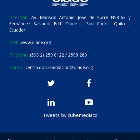
Dirección:
Av. Mariscal Antonio José de Sucre N58-63 y
Fernández Salvador Edif. Olade – San Carlos, Quito –
Ecuador.
Web:
www.olade.org
Teléfono:
(593 2) 259 8122 / 2598 280
Correo:
centro.documentacion@olade.org
Tweets by cubemediaco