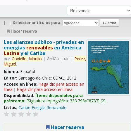
|
|
Seleccionar títulos para:
Hacer reserva
Las alianzas público - privadas en
energías
renovables
en América
Latina
y el Caribe
por
Coviello,
Manlio
|
Gollán, Juan
|
Pérez,
Miguel
.
Idioma:
Español
Editor:
Santiago de Chile: CEPAL, 2012
Acceso en línea:
Haga clic para acceso en
línea
|
Haga clic para acceso en línea
Disponibilidad:
Ítems disponibles para
préstamo:
Signatura topográfica:
333.793/C8737
(2).
Listas:
Caribe-Energía Renovable
.
Hacer reserva