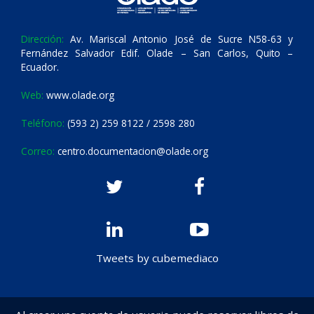
Dirección:
Av. Mariscal Antonio José de Sucre N58-63 y
Fernández Salvador Edif. Olade – San Carlos, Quito –
Ecuador.
Web:
www.olade.org
Teléfono:
(593 2) 259 8122 / 2598 280
Correo:
centro.documentacion@olade.org
Tweets by cubemediaco