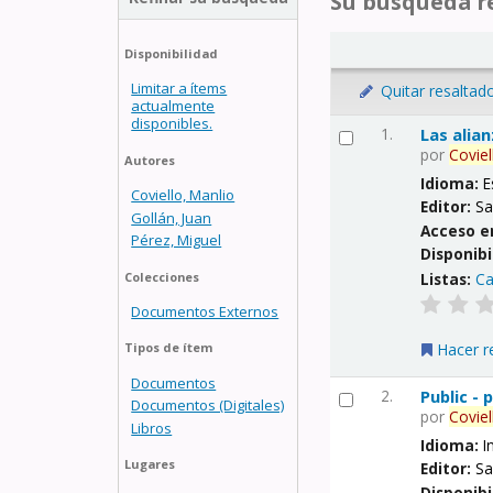
Su búsqueda re
Disponibilidad
Limitar a ítems
Quitar resaltad
actualmente
disponibles.
1.
Las alia
por
Coviel
Autores
Idioma:
E
Coviello, Manlio
Editor:
Sa
Gollán, Juan
Acceso e
Pérez, Miguel
Disponibi
Listas:
Ca
Colecciones
Documentos Externos
Hacer r
Tipos de ítem
Documentos
2.
Public -
Documentos (Digitales)
por
Coviel
Libros
Idioma:
I
Lugares
Editor:
Sa
Disponibi