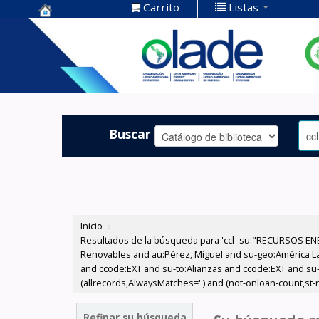
Carrito
Listas
Centro de
Documentación
OLADE -
Buscar
Inicio
›
Resultados de la búsqueda para 'ccl=su:"RECURSOS ENE
Renovables and au:Pérez, Miguel and su-geo:América Lati
and ccode:EXT and su-to:Alianzas and ccode:EXT and su-t
(allrecords,AlwaysMatches='') and (not-onloan-count,st-nu
Refinar su búsqueda