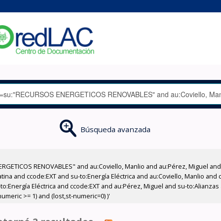
Búsqueda avanzada
RGETICOS RENOVABLES" and au:Coviello, Manlio and au:Pérez, Miguel and 
na and ccode:EXT and su-to:Energía Eléctrica and au:Coviello, Manlio and 
o:Energía Eléctrica and ccode:EXT and au:Pérez, Miguel and su-to:Alianzas
meric >= 1) and (lost,st-numeric=0) )'