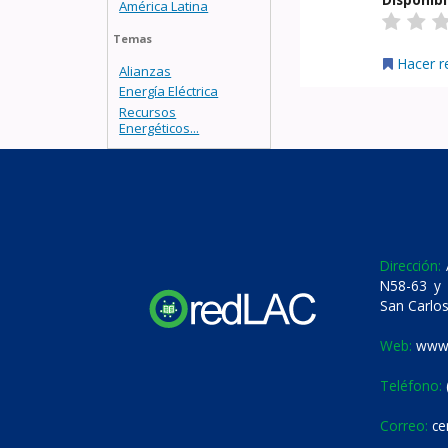
América Latina
Temas
Hacer r
Alianzas
Energía Eléctrica
Recursos
Energéticos...
Dirección:
A
N58-63 y 
San Carlos
Web:
www.
Teléfono:
Correo:
ce