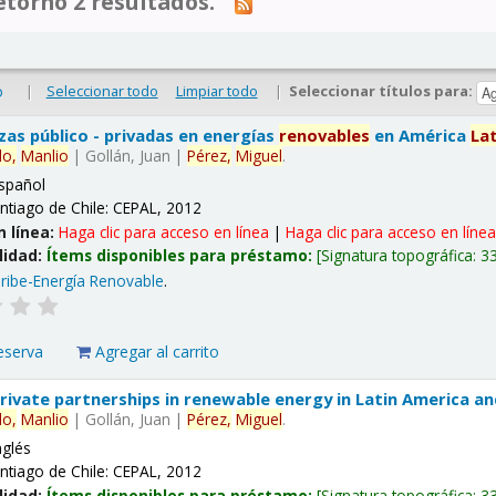
tornó 2 resultados.
|
Seleccionar todo
Limpiar todo
|
Seleccionar títulos para:
o
nzas público - privadas en energías
renovables
en América
La
lo,
Manlio
|
Gollán, Juan
|
Pérez,
Miguel
.
spañol
ntiago de Chile: CEPAL, 2012
n línea:
Haga clic para acceso en línea
|
Haga clic para acceso en líne
lidad:
Ítems disponibles para préstamo:
Signatura topográfica:
3
ribe-Energía Renovable
.
eserva
Agregar al carrito
 private partnerships in renewable energy in Latin America a
lo,
Manlio
|
Gollán, Juan
|
Pérez,
Miguel
.
nglés
ntiago de Chile: CEPAL, 2012
lidad:
Ítems disponibles para préstamo:
Signatura topográfica:
3