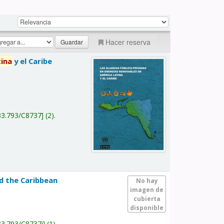
Hacer reserva
tina
y el Caribe
a
33.793/C8737
(2).
nd the Caribbean
No hay
imagen de
cubierta
disponible
33.793/C8737i
(1).