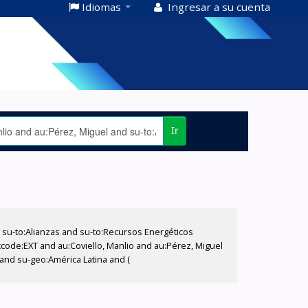
Idiomas
Ingresar a su cuenta
Ir
su-to:Alianzas and su-to:Recursos Energéticos
ccode:EXT and au:Coviello, Manlio and au:Pérez, Miguel
 and su-geo:América Latina and (