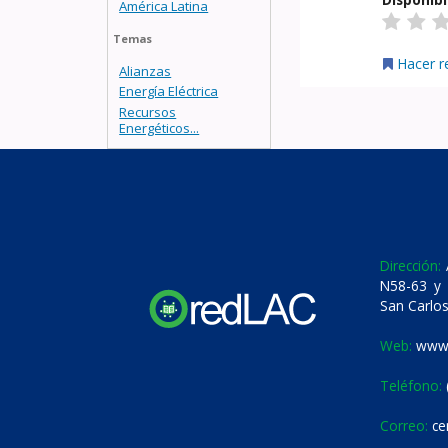
América Latina
Temas
Hacer r
Alianzas
Energía Eléctrica
Recursos
Energéticos...
Dirección:
A
N58-63 y 
San Carlos
Web:
www.
Teléfono:
Correo:
ce