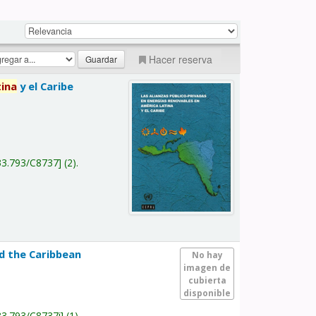
Hacer reserva
tina
y el Caribe
a
33.793/C8737
(2).
nd the Caribbean
No hay
imagen de
cubierta
disponible
33.793/C8737i
(1).