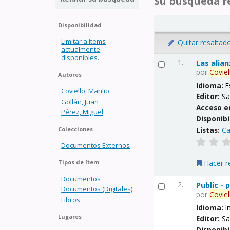
Su búsqueda re
Disponibilidad
Limitar a ítems
Quitar resaltad
actualmente
disponibles.
1.
Las alia
por
Coviel
Autores
Idioma:
E
Coviello, Manlio
Editor:
Sa
Gollán, Juan
Acceso e
Pérez, Miguel
Disponibi
Listas:
Ca
Colecciones
Documentos Externos
Hacer r
Tipos de ítem
Documentos
2.
Public -
Documentos (Digitales)
por
Coviel
Libros
Idioma:
I
Lugares
Editor:
Sa
Disponibi