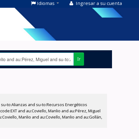
Idiomas
Ingresar a su cuenta
Ir
su-to:Alianzas and su-to:Recursos Energéticos
ccode:EXT and au:Coviello, Manlio and au:Pérez, Miguel
Coviello, Manlio and au:Coviello, Manlio and au:Gollán,