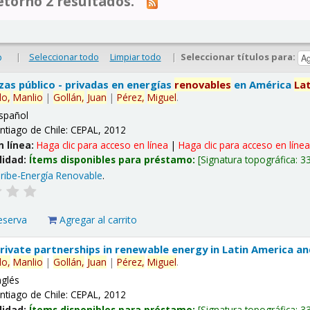
tornó 2 resultados.
|
Seleccionar todo
Limpiar todo
|
Seleccionar títulos para:
o
nzas público - privadas en energías
renovables
en América
La
lo,
Manlio
|
Gollán,
Juan
|
Pérez,
Miguel
.
spañol
ntiago de Chile: CEPAL, 2012
n línea:
Haga clic para acceso en línea
|
Haga clic para acceso en líne
lidad:
Ítems disponibles para préstamo:
Signatura topográfica:
3
ribe-Energía Renovable
.
eserva
Agregar al carrito
 private partnerships in renewable energy in Latin America a
lo,
Manlio
|
Gollán,
Juan
|
Pérez,
Miguel
.
nglés
ntiago de Chile: CEPAL, 2012
lidad:
Ítems disponibles para préstamo:
Signatura topográfica:
3