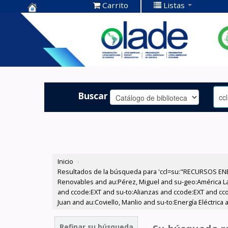
Carrito
Listas
Centro de
Documentación
OLADE -
Buscar
Inicio
›
Resultados de la búsqueda para 'ccl=su:"RECURSOS ENE
Renovables and au:Pérez, Miguel and su-geo:América Lati
and ccode:EXT and su-to:Alianzas and ccode:EXT and ccod
Juan and au:Coviello, Manlio and su-to:Energía Eléctrica
Refinar su búsqueda