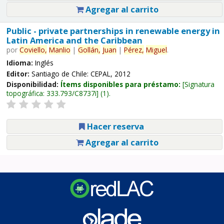
Agregar al carrito
Public - private partnerships in renewable energy in
Latin America and the Caribbean
por
Coviello,
Manlio
|
Gollán,
Juan
|
Pérez,
Miguel
.
Idioma:
Inglés
Editor:
Santiago de Chile: CEPAL, 2012
Disponibilidad:
Ítems disponibles para préstamo:
Signatura
topográfica:
333.793/C8737i
(1).
Hacer reserva
Agregar al carrito