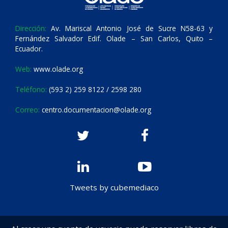
Dirección:
Av. Mariscal Antonio José de Sucre N58-63 y
Fernández Salvador Edif. Olade – San Carlos, Quito –
Ecuador.
Web:
www.olade.org
Teléfono:
(593 2) 259 8122 / 2598 280
Correo:
centro.documentacion@olade.org
Tweets by cubemediaco