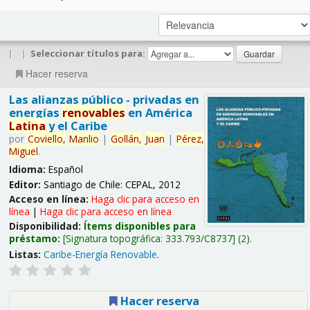
|
|
Seleccionar títulos para:
Hacer reserva
Las alianzas público - privadas en
energías
renovables
en América
Latina
y el Caribe
por
Coviello,
Manlio
|
Gollán,
Juan
|
Pérez,
Miguel
.
Idioma:
Español
Editor:
Santiago de Chile: CEPAL, 2012
Acceso en línea:
Haga clic para acceso en
línea
|
Haga clic para acceso en línea
Disponibilidad:
Ítems disponibles para
préstamo:
Signatura topográfica:
333.793/C8737
(2).
Listas:
Caribe-Energía Renovable
.
Hacer reserva