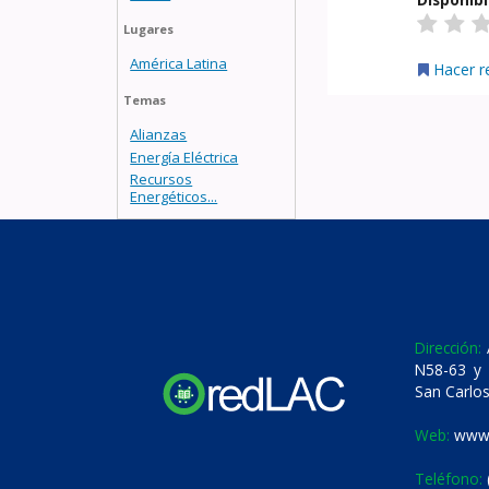
Lugares
América Latina
Hacer r
Temas
Alianzas
Energía Eléctrica
Recursos
Energéticos...
Dirección:
A
N58-63 y 
San Carlos
Web:
www.
Teléfono: