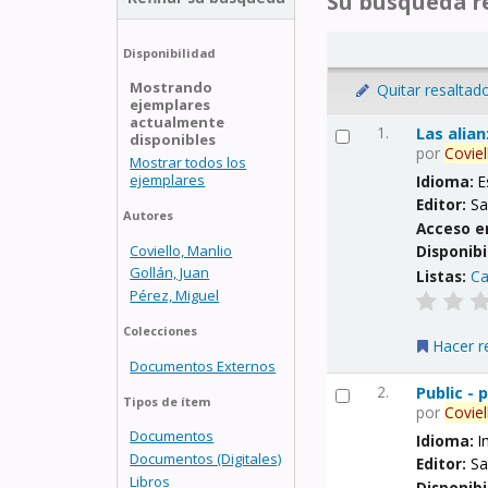
Su búsqueda re
Disponibilidad
Mostrando
Quitar resaltad
ejemplares
actualmente
1.
Las alia
disponibles
por
Coviel
Mostrar todos los
ejemplares
Idioma:
E
Editor:
Sa
Autores
Acceso e
Coviello, Manlio
Disponibi
Gollán, Juan
Listas:
Ca
Pérez, Miguel
Colecciones
Hacer r
Documentos Externos
2.
Public -
Tipos de ítem
por
Coviel
Documentos
Idioma:
I
Documentos (Digitales)
Editor:
Sa
Libros
Disponibi