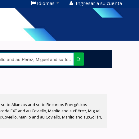
Idiomas
Ingresar a su cuenta
Ir
su-to:Alianzas and su-to:Recursos Energéticos
ccode:EXT and au:Coviello, Manlio and au:Pérez, Miguel
Coviello, Manlio and au:Coviello, Manlio and au:Gollán,