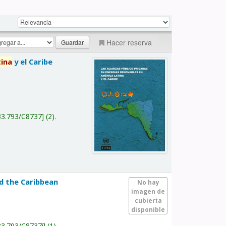
Hacer reserva
tina
y el Caribe
a
33.793/C8737
(2).
nd the Caribbean
No hay
imagen de
cubierta
disponible
33.793/C8737i
(1).