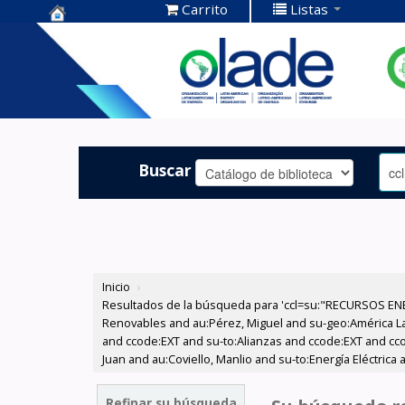
Carrito
Listas
Centro de
Documentación
OLADE -
Buscar
Inicio
›
Resultados de la búsqueda para 'ccl=su:"RECURSOS ENE
Renovables and au:Pérez, Miguel and su-geo:América Lati
and ccode:EXT and su-to:Alianzas and ccode:EXT and ccod
Juan and au:Coviello, Manlio and su-to:Energía Eléctrica
Refinar su búsqueda