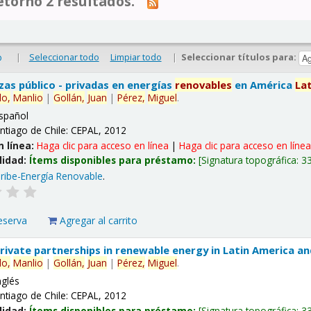
tornó 2 resultados.
|
Seleccionar todo
Limpiar todo
|
Seleccionar títulos para:
o
nzas público - privadas en energías
renovables
en América
La
lo,
Manlio
|
Gollán,
Juan
|
Pérez,
Miguel
.
spañol
ntiago de Chile: CEPAL, 2012
n línea:
Haga clic para acceso en línea
|
Haga clic para acceso en líne
lidad:
Ítems disponibles para préstamo:
Signatura topográfica:
3
ribe-Energía Renovable
.
eserva
Agregar al carrito
 private partnerships in renewable energy in Latin America a
lo,
Manlio
|
Gollán,
Juan
|
Pérez,
Miguel
.
nglés
ntiago de Chile: CEPAL, 2012
lidad:
Ítems disponibles para préstamo:
Signatura topográfica:
3