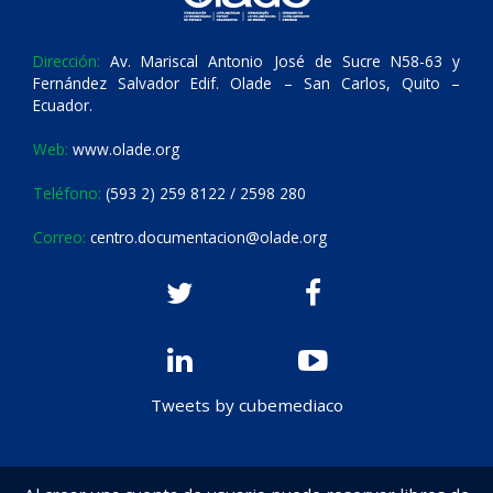
Dirección:
Av. Mariscal Antonio José de Sucre N58-63 y
Fernández Salvador Edif. Olade – San Carlos, Quito –
Ecuador.
Web:
www.olade.org
Teléfono:
(593 2) 259 8122 / 2598 280
Correo:
centro.documentacion@olade.org
Tweets by cubemediaco