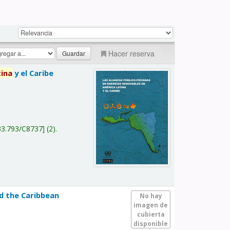
Hacer reserva
tina
y el Caribe
a
33.793/C8737
(2).
nd the Caribbean
No hay
imagen de
cubierta
disponible