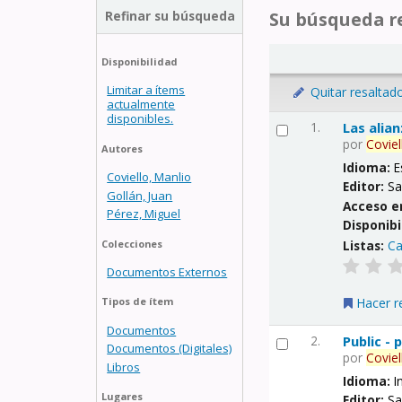
Refinar su búsqueda
Su búsqueda re
Disponibilidad
Limitar a ítems
Quitar resaltad
actualmente
disponibles.
1.
Las alia
por
Coviel
Autores
Idioma:
E
Coviello, Manlio
Editor:
Sa
Gollán, Juan
Acceso e
Pérez, Miguel
Disponibi
Listas:
Ca
Colecciones
Documentos Externos
Hacer r
Tipos de ítem
Documentos
2.
Public -
Documentos (Digitales)
por
Coviel
Libros
Idioma:
I
Lugares
Editor:
Sa