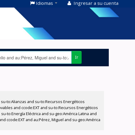
Idiomas
Ingresar a su cuenta
Ir
su-to:Alianzas and su-to:Recursos Energéticos
ovables and ccode:EXT and su-to:Recursos Energéticos
 su-to:Energía Eléctrica and su-geo:América Latina and
 and ccode:EXT and au:Pérez, Miguel and su-geo:América