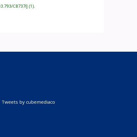
33.793/C8737i
(1).
Tweets by cubemediaco