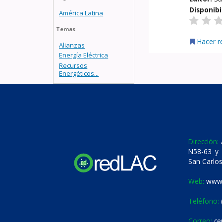
Disponibi
América Latina
Temas
Hacer r
Alianzas
Energía Eléctrica
Recursos
Energéticos...
Dirección:
A
N58-63 y 
San Carlos
Web:
www.
Teléfono:
Correo:
ce