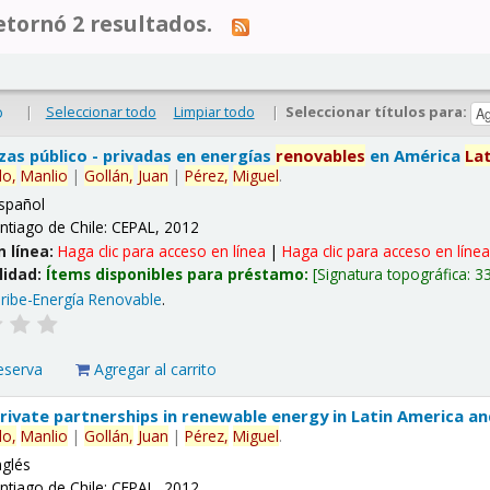
tornó 2 resultados.
|
Seleccionar todo
Limpiar todo
|
Seleccionar títulos para:
o
nzas público - privadas en energías
renovables
en América
La
lo,
Manlio
|
Gollán,
Juan
|
Pérez,
Miguel
.
spañol
ntiago de Chile: CEPAL, 2012
n línea:
Haga clic para acceso en línea
|
Haga clic para acceso en líne
lidad:
Ítems disponibles para préstamo:
Signatura topográfica:
3
ribe-Energía Renovable
.
eserva
Agregar al carrito
 private partnerships in renewable energy in Latin America a
lo,
Manlio
|
Gollán,
Juan
|
Pérez,
Miguel
.
nglés
ntiago de Chile: CEPAL, 2012