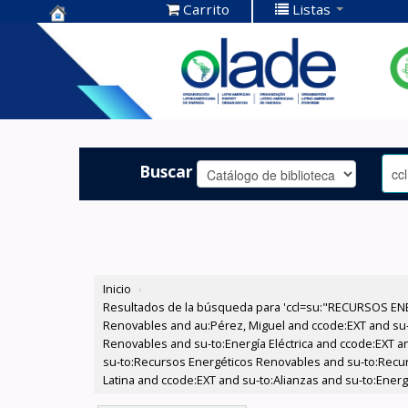
Carrito
Listas
Centro de
Documentación
OLADE -
Buscar
Inicio
›
Resultados de la búsqueda para 'ccl=su:"RECURSOS ENE
Renovables and au:Pérez, Miguel and ccode:EXT and su
Renovables and su-to:Energía Eléctrica and ccode:EXT an
su-to:Recursos Energéticos Renovables and su-to:Recur
Latina and ccode:EXT and su-to:Alianzas and su-to:Energí