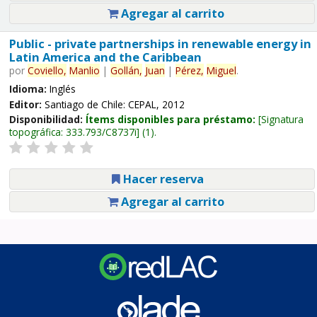
Agregar al carrito
Public - private partnerships in renewable energy in
Latin America and the Caribbean
por
Coviello,
Manlio
|
Gollán,
Juan
|
Pérez,
Miguel
.
Idioma:
Inglés
Editor:
Santiago de Chile: CEPAL, 2012
Disponibilidad:
Ítems disponibles para préstamo:
Signatura
topográfica:
333.793/C8737i
(1).
Hacer reserva
Agregar al carrito