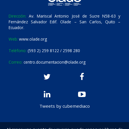
Dirección:
Av. Mariscal Antonio José de Sucre N58-63 y
Fernández Salvador Edif. Olade – San Carlos, Quito –
Ecuador.
Web:
www.olade.org
Teléfono:
(593 2) 259 8122 / 2598 280
Correo:
centro.documentacion@olade.org
Tweets by cubemediaco