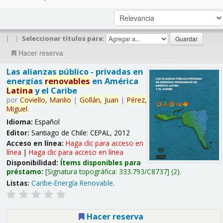
|
|
Seleccionar títulos para:
Hacer reserva
Las alianzas público - privadas en
energías
renovables
en América
Latina
y el Caribe
por
Coviello,
Manlio
|
Gollán,
Juan
|
Pérez,
Miguel
.
Idioma:
Español
Editor:
Santiago de Chile: CEPAL, 2012
Acceso en línea:
Haga clic para acceso en
línea
|
Haga clic para acceso en línea
Disponibilidad:
Ítems disponibles para
préstamo:
Signatura topográfica:
333.793/C8737
(2).
Listas:
Caribe-Energía Renovable
.
Hacer reserva