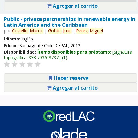
Agregar al carrito
Public - private partnerships in renewable energy in
Latin America and the Caribbean
por
Coviello,
Manlio
|
Gollán,
Juan
|
Pérez,
Miguel
.
Idioma:
Inglés
Editor:
Santiago de Chile: CEPAL, 2012
Disponibilidad:
Ítems disponibles para préstamo:
Signatura
topográfica:
333.793/C8737i
(1).
Hacer reserva
Agregar al carrito