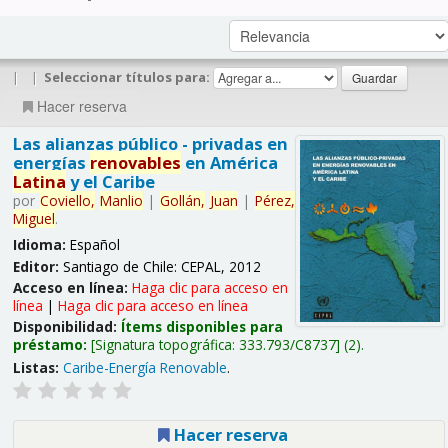
|
|
Seleccionar títulos para:
Hacer reserva
Las alianzas público - privadas en
energías
renovables
en América
Latina
y el Caribe
por
Coviello,
Manlio
|
Gollán,
Juan
|
Pérez,
Miguel
.
Idioma:
Español
Editor:
Santiago de Chile: CEPAL, 2012
Acceso en línea:
Haga clic para acceso en
línea
|
Haga clic para acceso en línea
Disponibilidad:
Ítems disponibles para
préstamo:
Signatura topográfica:
333.793/C8737
(2).
Listas:
Caribe-Energía Renovable
.
Hacer reserva