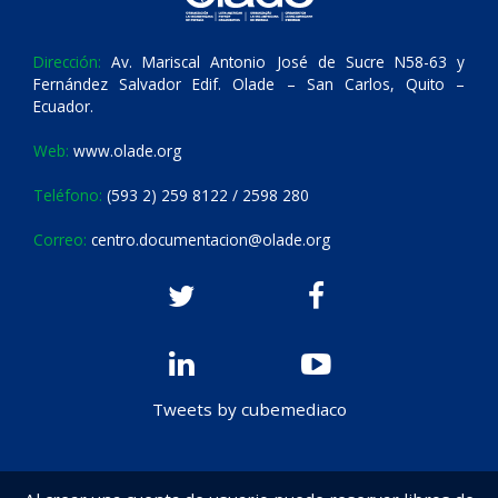
Dirección:
Av. Mariscal Antonio José de Sucre N58-63 y
Fernández Salvador Edif. Olade – San Carlos, Quito –
Ecuador.
Web:
www.olade.org
Teléfono:
(593 2) 259 8122 / 2598 280
Correo:
centro.documentacion@olade.org
Tweets by cubemediaco