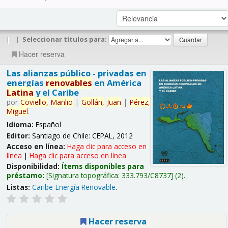
|
|
Seleccionar títulos para:
Hacer reserva
Las alianzas público - privadas en
energías
renovables
en América
Latina
y el Caribe
por
Coviello,
Manlio
|
Gollán,
Juan
|
Pérez,
Miguel
.
Idioma:
Español
Editor:
Santiago de Chile: CEPAL, 2012
Acceso en línea:
Haga clic para acceso en
línea
|
Haga clic para acceso en línea
Disponibilidad:
Ítems disponibles para
préstamo:
Signatura topográfica:
333.793/C8737
(2).
Listas:
Caribe-Energía Renovable
.
Hacer reserva