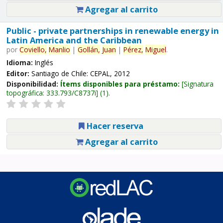
Agregar al carrito
Public - private partnerships in renewable energy in
Latin America and the Caribbean
por
Coviello,
Manlio
|
Gollán,
Juan
|
Pérez,
Miguel
.
Idioma:
Inglés
Editor:
Santiago de Chile: CEPAL, 2012
Disponibilidad:
Ítems disponibles para préstamo:
Signatura
topográfica:
333.793/C8737i
(1).
Hacer reserva
Agregar al carrito