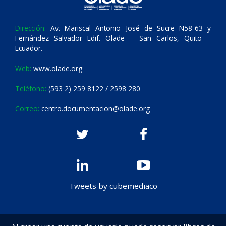
Dirección:
Av. Mariscal Antonio José de Sucre N58-63 y
Fernández Salvador Edif. Olade – San Carlos, Quito –
Ecuador.
Web:
www.olade.org
Teléfono:
(593 2) 259 8122 / 2598 280
Correo:
centro.documentacion@olade.org
Tweets by cubemediaco