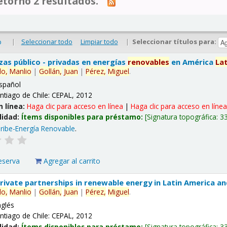
tornó 2 resultados.
|
Seleccionar todo
Limpiar todo
|
Seleccionar títulos para:
o
nzas público - privadas en energías
renovables
en América
La
lo,
Manlio
|
Gollán,
Juan
|
Pérez,
Miguel
.
spañol
ntiago de Chile: CEPAL, 2012
n línea:
Haga clic para acceso en línea
|
Haga clic para acceso en líne
lidad:
Ítems disponibles para préstamo:
Signatura topográfica:
3
ribe-Energía Renovable
.
eserva
Agregar al carrito
 private partnerships in renewable energy in Latin America a
lo,
Manlio
|
Gollán,
Juan
|
Pérez,
Miguel
.
nglés
ntiago de Chile: CEPAL, 2012
lidad:
Ítems disponibles para préstamo:
Signatura topográfica:
3