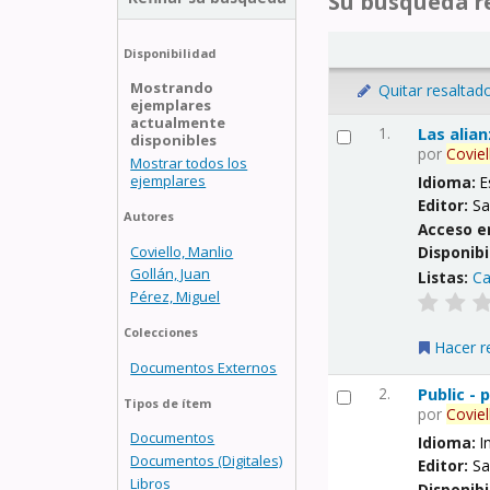
Su búsqueda re
Disponibilidad
Mostrando
Quitar resaltad
ejemplares
actualmente
1.
Las alia
disponibles
por
Coviel
Mostrar todos los
ejemplares
Idioma:
E
Editor:
Sa
Autores
Acceso e
Coviello, Manlio
Disponibi
Gollán, Juan
Listas:
Ca
Pérez, Miguel
Colecciones
Hacer r
Documentos Externos
2.
Public -
Tipos de ítem
por
Coviel
Documentos
Idioma:
I
Documentos (Digitales)
Editor:
Sa
Libros
Disponibi