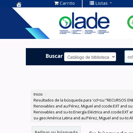
Carrito
Listas
Centro de
Documentación
OLADE -
Buscar
Inicio
›
Resultados de la búsqueda para 'ccl=su:"RECURSOS ENE
Renovables and au:Pérez, Miguel and ccode:EXT and su
Renovables and su-to:Energía Eléctrica and ccode:EXT an
su-geo:América Latina and au:Pérez, Miguel and su-to:Al
Refinar su búsqueda