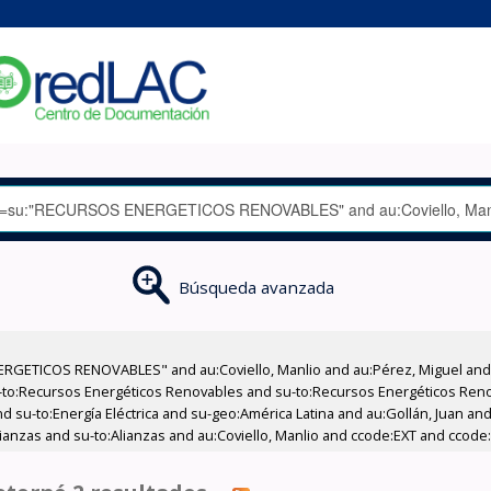
Búsqueda avanzada
RGETICOS RENOVABLES" and au:Coviello, Manlio and au:Pérez, Miguel and 
-to:Recursos Energéticos Renovables and su-to:Recursos Energéticos Ren
d su-to:Energía Eléctrica and su-geo:América Latina and au:Gollán, Juan and
ianzas and su-to:Alianzas and au:Coviello, Manlio and ccode:EXT and ccode: