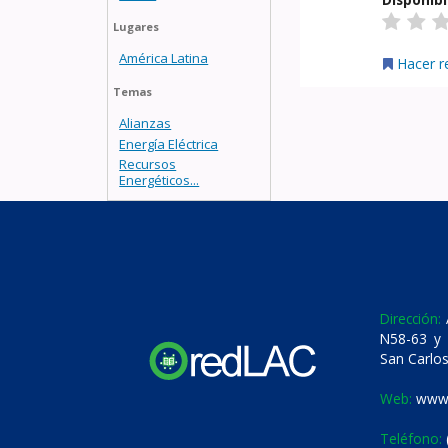
Lugares
América Latina
Hacer r
Temas
Alianzas
Energía Eléctrica
Recursos
Energéticos...
Dirección:
A
N58-63 y 
San Carlos
Web:
www.
Teléfono: