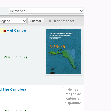
Hacer reserva
tina
y el Caribe
a
33.793/C8737
(2).
nd the Caribbean
No hay
imagen de
cubierta
disponible
33.793/C8737i
(1).