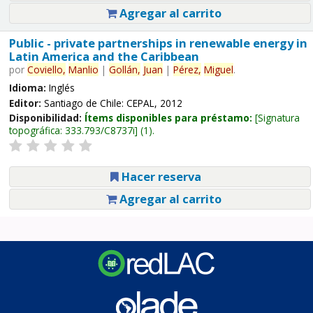
Agregar al carrito
Public - private partnerships in renewable energy in
Latin America and the Caribbean
por
Coviello,
Manlio
|
Gollán,
Juan
|
Pérez,
Miguel
.
Idioma:
Inglés
Editor:
Santiago de Chile: CEPAL, 2012
Disponibilidad:
Ítems disponibles para préstamo:
Signatura
topográfica:
333.793/C8737i
(1).
Hacer reserva
Agregar al carrito