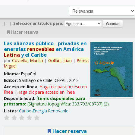
|
|
Seleccionar títulos para:
Hacer reserva
Las alianzas público - privadas en
energías
renovables
en América
Latina
y el Caribe
por
Coviello,
Manlio
|
Gollán,
Juan
|
Pérez,
Miguel
.
Idioma:
Español
Editor:
Santiago de Chile: CEPAL, 2012
Acceso en línea:
Haga clic para acceso en
línea
|
Haga clic para acceso en línea
Disponibilidad:
Ítems disponibles para
préstamo:
Signatura topográfica:
333.793/C8737
(2).
Listas:
Caribe-Energía Renovable
.
Hacer reserva