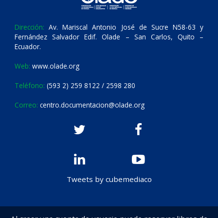
Dirección:
Av. Mariscal Antonio José de Sucre N58-63 y
Fernández Salvador Edif. Olade – San Carlos, Quito –
Ecuador.
Web:
www.olade.org
Teléfono:
(593 2) 259 8122 / 2598 280
Correo:
centro.documentacion@olade.org
Tweets by cubemediaco