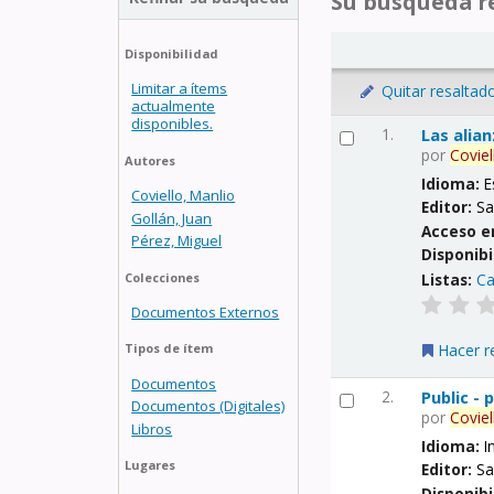
Su búsqueda re
Disponibilidad
Limitar a ítems
Quitar resaltad
actualmente
disponibles.
1.
Las alia
por
Coviel
Autores
Idioma:
E
Coviello, Manlio
Editor:
Sa
Gollán, Juan
Acceso e
Pérez, Miguel
Disponibi
Listas:
Ca
Colecciones
Documentos Externos
Hacer r
Tipos de ítem
Documentos
2.
Public -
Documentos (Digitales)
por
Coviel
Libros
Idioma:
I
Lugares
Editor:
Sa
Disponibi