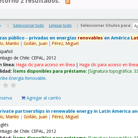
tornó 2 resultados.
|
Seleccionar todo
Limpiar todo
|
Seleccionar títulos para:
o
nzas público - privadas en energías
renovables
en América
La
lo,
Manlio
|
Gollán,
Juan
|
Pérez,
Miguel
.
spañol
ntiago de Chile: CEPAL, 2012
n línea:
Haga clic para acceso en línea
|
Haga clic para acceso en líne
lidad:
Ítems disponibles para préstamo:
Signatura topográfica:
3
ribe-Energía Renovable
.
eserva
Agregar al carrito
 private partnerships in renewable energy in Latin America a
lo,
Manlio
|
Gollán,
Juan
|
Pérez,
Miguel
.
nglés
ntiago de Chile: CEPAL, 2012
lidad:
Ítems disponibles para préstamo:
Signatura topográfica:
3