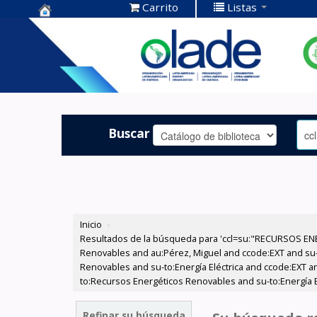
Carrito
Listas
Centro de
Documentación
OLADE -
Buscar
Inicio
›
Resultados de la búsqueda para 'ccl=su:"RECURSOS ENE
Renovables and au:Pérez, Miguel and ccode:EXT and su
Renovables and su-to:Energía Eléctrica and ccode:EXT and
to:Recursos Energéticos Renovables and su-to:Energía E
Refinar su búsqueda