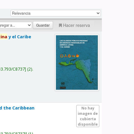
Hacer reserva
tina
y el Caribe
a
33.793/C8737
(2).
nd the Caribbean
No hay
imagen de
cubierta
disponible
33.793/C8737i
(1).