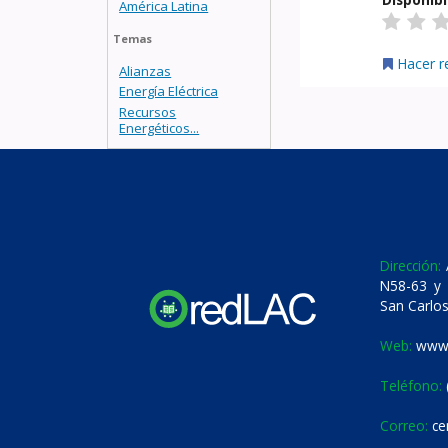
América Latina
Temas
Hacer r
Alianzas
Energía Eléctrica
Recursos
Energéticos...
Dirección:
A
N58-63 y 
San Carlos
Web:
www.
Teléfono:
Correo:
ce