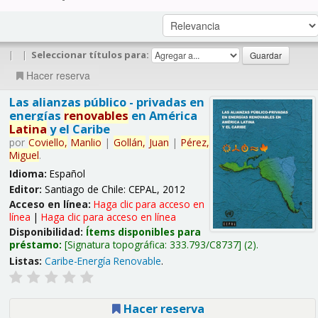
|
|
Seleccionar títulos para:
Hacer reserva
Las alianzas público - privadas en
energías
renovables
en América
Latina
y el Caribe
por
Coviello,
Manlio
|
Gollán,
Juan
|
Pérez,
Miguel
.
Idioma:
Español
Editor:
Santiago de Chile: CEPAL, 2012
Acceso en línea:
Haga clic para acceso en
línea
|
Haga clic para acceso en línea
Disponibilidad:
Ítems disponibles para
préstamo:
Signatura topográfica:
333.793/C8737
(2).
Listas:
Caribe-Energía Renovable
.
Hacer reserva