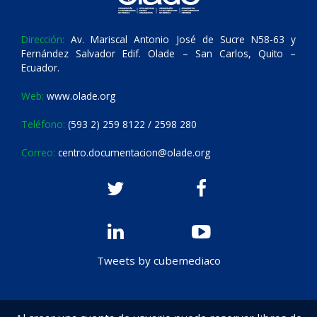
Dirección:
Av. Mariscal Antonio José de Sucre N58-63 y
Fernández Salvador Edif. Olade – San Carlos, Quito –
Ecuador.
Web:
www.olade.org
Teléfono:
(593 2) 259 8122 / 2598 280
Correo:
centro.documentacion@olade.org
Tweets by cubemediaco