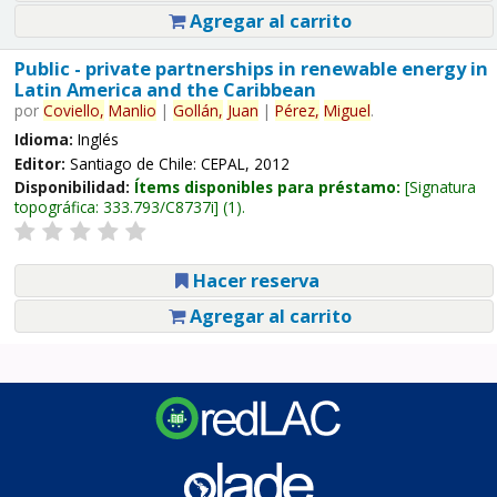
Agregar al carrito
Public - private partnerships in renewable energy in
Latin America and the Caribbean
por
Coviello,
Manlio
|
Gollán,
Juan
|
Pérez,
Miguel
.
Idioma:
Inglés
Editor:
Santiago de Chile: CEPAL, 2012
Disponibilidad:
Ítems disponibles para préstamo:
Signatura
topográfica:
333.793/C8737i
(1).
Hacer reserva
Agregar al carrito