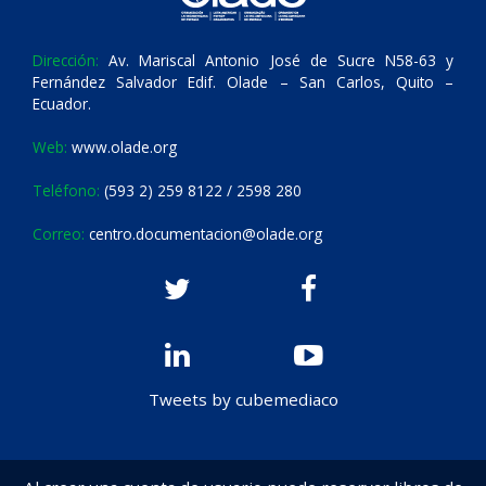
Dirección:
Av. Mariscal Antonio José de Sucre N58-63 y
Fernández Salvador Edif. Olade – San Carlos, Quito –
Ecuador.
Web:
www.olade.org
Teléfono:
(593 2) 259 8122 / 2598 280
Correo:
centro.documentacion@olade.org
Tweets by cubemediaco