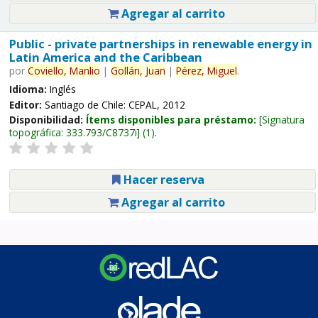
Agregar al carrito
Public - private partnerships in renewable energy in
Latin America and the Caribbean
por
Coviello,
Manlio
|
Gollán,
Juan
|
Pérez,
Miguel
.
Idioma:
Inglés
Editor:
Santiago de Chile: CEPAL, 2012
Disponibilidad:
Ítems disponibles para préstamo:
Signatura
topográfica:
333.793/C8737i
(1).
Hacer reserva
Agregar al carrito