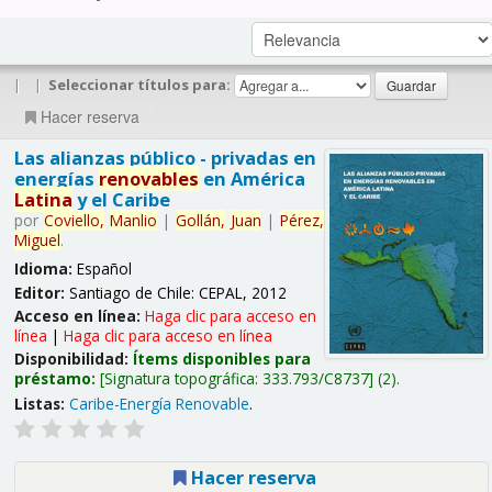
|
|
Seleccionar títulos para:
Hacer reserva
Las alianzas público - privadas en
energías
renovables
en América
Latina
y el Caribe
por
Coviello,
Manlio
|
Gollán,
Juan
|
Pérez,
Miguel
.
Idioma:
Español
Editor:
Santiago de Chile: CEPAL, 2012
Acceso en línea:
Haga clic para acceso en
línea
|
Haga clic para acceso en línea
Disponibilidad:
Ítems disponibles para
préstamo:
Signatura topográfica:
333.793/C8737
(2).
Listas:
Caribe-Energía Renovable
.
Hacer reserva